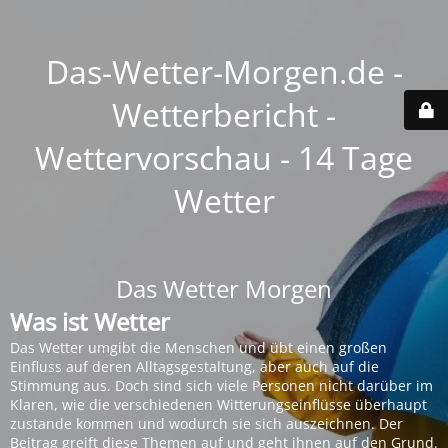
Das-Wetter-Morgen.de -
Wetterbericht -
Wettervorschau - 14 Tage
Wetter
Das Wetter Morgen
Was ist Wetter
Das Wetter umgibt die Menschen und übt einen großen
Einfluss auf deren Alltagsgestaltung, aber auch auf die
Stimmung aus. Doch sind sich viele Personen nicht darüber im
Klaren, wie die verschiedenen Witterungseinflüsse überhaupt
zustande kommen und wodurch sie sich auszeichnen. Der
Beitrag greift diese Themen auf und geht ihnen auf den Grund.