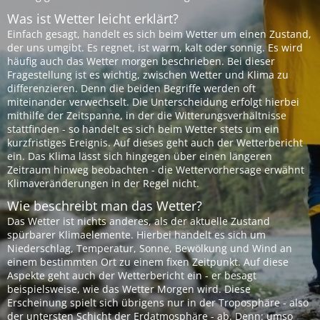
Was ist Wetter leicht erklärt?
Einfach gesagt, handelt es sich beim Wetter um einen Zustand,
der uns umgibt. Es regnet, ist warm, kalt oder sonnig. Es wird
häufig auch das Wetter morgen beschrieben. Bei dieser
Fragestellung ist es wichtig, zwischen Wetter und Klima zu
differenzieren. Denn die beiden Begriffe werden oft
miteinander verwechselt. Die Unterscheidung erfolgt hierbei
mithilfe der Zeitspanne, in der die Witterungsverhältnisse
stattfinden - so handelt es sich beim Wetter stets um ein
kurzfristiges Ereignis. Auf dieses geht auch der Wetterbericht
ein. Das Klima lässt sich hingegen über einen längeren
Zeitraum hinweg beobachten - die Wettervorhersage erwähnt
Klimaveränderungen in der Regel nicht.
Wie beschreibt man das Wetter?
Das Wetter ist nichts anderes, als der aktuelle Zustand
spürbarer Klimaelemente. Hierbei handelt es sich um
Niederschlag, Temperatur, Sonne, Bewölkung und Wind an
einem bestimmten Ort zu einem fixen Zeitpunkt. Auf diese
Aspekte geht auch der Wetterbericht ein - er besagt
beispielsweise, wie das Wetter Morgen wird. Diese
Erscheinung spielt sich übrigens nur in der Troposphäre - also
der untersten Schicht der Erdatmosphäre - ab. Denn: umso