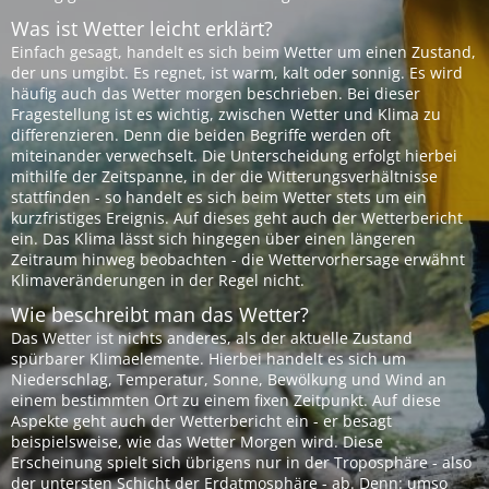
Was ist Wetter leicht erklärt?
Einfach gesagt, handelt es sich beim Wetter um einen Zustand,
der uns umgibt. Es regnet, ist warm, kalt oder sonnig. Es wird
häufig auch das Wetter morgen beschrieben. Bei dieser
Fragestellung ist es wichtig, zwischen Wetter und Klima zu
differenzieren. Denn die beiden Begriffe werden oft
miteinander verwechselt. Die Unterscheidung erfolgt hierbei
mithilfe der Zeitspanne, in der die Witterungsverhältnisse
stattfinden - so handelt es sich beim Wetter stets um ein
kurzfristiges Ereignis. Auf dieses geht auch der Wetterbericht
ein. Das Klima lässt sich hingegen über einen längeren
Zeitraum hinweg beobachten - die Wettervorhersage erwähnt
Klimaveränderungen in der Regel nicht.
Wie beschreibt man das Wetter?
Das Wetter ist nichts anderes, als der aktuelle Zustand
spürbarer Klimaelemente. Hierbei handelt es sich um
Niederschlag, Temperatur, Sonne, Bewölkung und Wind an
einem bestimmten Ort zu einem fixen Zeitpunkt. Auf diese
Aspekte geht auch der Wetterbericht ein - er besagt
beispielsweise, wie das Wetter Morgen wird. Diese
Erscheinung spielt sich übrigens nur in der Troposphäre - also
der untersten Schicht der Erdatmosphäre - ab. Denn: umso