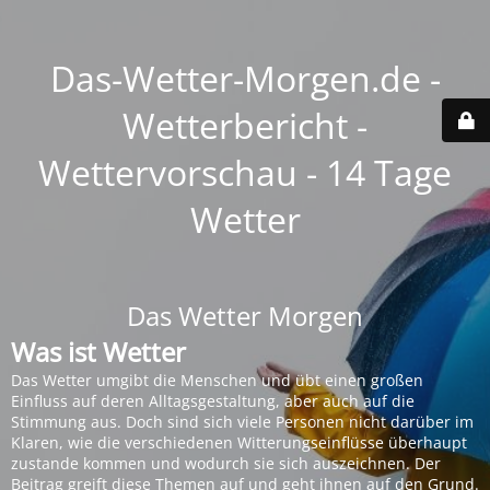
Das-Wetter-Morgen.de -
Wetterbericht -
Wettervorschau - 14 Tage
Wetter
Das Wetter Morgen
Was ist Wetter
Das Wetter umgibt die Menschen und übt einen großen
Einfluss auf deren Alltagsgestaltung, aber auch auf die
Stimmung aus. Doch sind sich viele Personen nicht darüber im
Klaren, wie die verschiedenen Witterungseinflüsse überhaupt
zustande kommen und wodurch sie sich auszeichnen. Der
Beitrag greift diese Themen auf und geht ihnen auf den Grund.