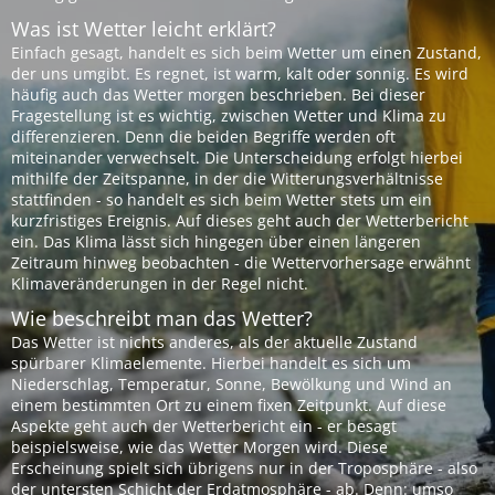
Was ist Wetter leicht erklärt?
Einfach gesagt, handelt es sich beim Wetter um einen Zustand,
der uns umgibt. Es regnet, ist warm, kalt oder sonnig. Es wird
häufig auch das Wetter morgen beschrieben. Bei dieser
Fragestellung ist es wichtig, zwischen Wetter und Klima zu
differenzieren. Denn die beiden Begriffe werden oft
miteinander verwechselt. Die Unterscheidung erfolgt hierbei
mithilfe der Zeitspanne, in der die Witterungsverhältnisse
stattfinden - so handelt es sich beim Wetter stets um ein
kurzfristiges Ereignis. Auf dieses geht auch der Wetterbericht
ein. Das Klima lässt sich hingegen über einen längeren
Zeitraum hinweg beobachten - die Wettervorhersage erwähnt
Klimaveränderungen in der Regel nicht.
Wie beschreibt man das Wetter?
Das Wetter ist nichts anderes, als der aktuelle Zustand
spürbarer Klimaelemente. Hierbei handelt es sich um
Niederschlag, Temperatur, Sonne, Bewölkung und Wind an
einem bestimmten Ort zu einem fixen Zeitpunkt. Auf diese
Aspekte geht auch der Wetterbericht ein - er besagt
beispielsweise, wie das Wetter Morgen wird. Diese
Erscheinung spielt sich übrigens nur in der Troposphäre - also
der untersten Schicht der Erdatmosphäre - ab. Denn: umso