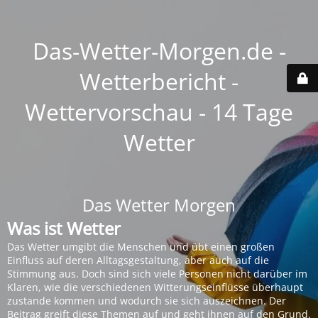
Das-Wetter-Morgen.de -
Wetterbericht -
Wettervorschau - 14 Tage
Wetter
Das Wetter Morgen
Was ist Wetter
Das Wetter umgibt die Menschen und übt einen großen
Einfluss auf deren Alltagsgestaltung, aber auch auf die
Stimmung aus. Doch sind sich viele Personen nicht darüber im
Klaren, wie die verschiedenen Witterungseinflüsse überhaupt
zustande kommen und wodurch sie sich auszeichnen. Der
Beitrag greift diese Themen auf und geht ihnen auf den Grund.