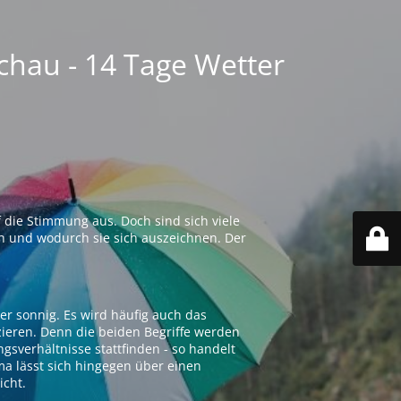
chau - 14 Tage Wetter
 die Stimmung aus. Doch sind sich viele
n und wodurch sie sich auszeichnen. Der
er sonnig. Es wird häufig auch das
zieren. Denn die beiden Begriffe werden
ngsverhältnisse stattfinden - so handelt
ima lässt sich hingegen über einen
icht.