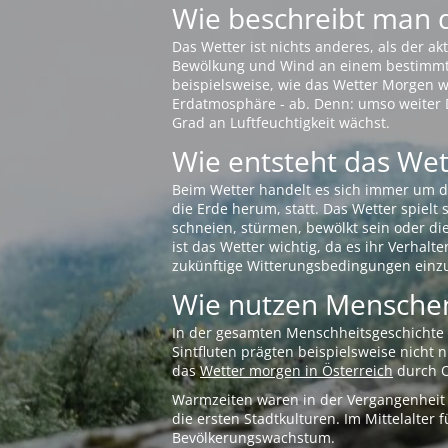
Wie beschreibt man 
Das Wetter ist nichts anderes, als der 
Bewölkung und Wind an einem bestimmten 
beispielsweise, wie das Wetter Morgen wi
Erdatmosphäre - ab. Denn: umso weiter 
Grad an Luftfeuchtigkeit wächst.
Wie entsteht das Wett
Beim Wetter handelt es sich immer um d
die Erde herum, statt. Das Wetter spielt
schneien, stürmen, bewölkt sein oder di
ist das Wetter wichtig, da es ihr Verhalt
zukünftige Witterungsbedingungen einzu
Wie nutzen Menschen
In der gesamten Menschheitsgeschichte s
Sintfluten prägten beispielsweise nicht
das
Wetter morgen in Österreich
durch O
Warmzeiten waren in der Vergangenheit s
die ersten Stadtkulturen. Im Mittelalte
Bevölkerungswachstum.