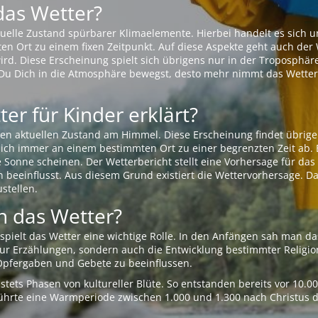
das Wetter?
aktuelle Zustand spürbarer Klimaelemente. Hierbei handelt es sich
Ort zu einem fixen Zeitpunkt. Auf diese Aspekte geht auch der W
rd. Diese Erscheinung spielt sich übrigens nur in der Troposphäre
Du Dich in die Atmosphäre bewegst, desto mehr nimmt das Wetter
er für Kinder erklärt?
en aktuellen Zustand am Himmel. Diese Erscheinung findet übrige
 sich immer an einem bestimmten Ort zu einer begrenzten Zeit ab. 
e Sonne scheinen. Der Wetterbericht stellt eine Vorhersage für d
en beeinflusst. Aus diesem Grund existiert die Wettervorhersage. D
stellen.
 das Wetter?
pielt das Wetter eine wichtige Rolle. In den Anfängen sah man da
 nur Erzählungen, sondern auch die Entwicklung bestimmter Relig
pfergaben und Gebete zu beeinflussen.
tets Phasen von kultureller Blüte. So entstanden bereits vor 10.
r führte eine Warmperiode zwischen 1.000 und 1.300 nach Christus