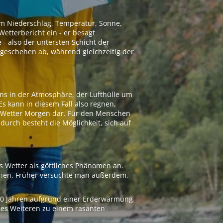
 um Niederschlag, Temperatur, Sonne,
etterbericht ein - er besagt
 - also der untersten Schicht der
geschehen ab, während gleichzeitig der
ns in der Atmosphäre, der Lufthülle um
Es kann in diesem Fall also regnen,
as Wetter Morgen dar. Für den Menschen
adurch besteht die Möglichkeit, sich auf
s Wetter als göttliches Phänomen an.
ionen. Früher versuchte man außerdem,
000 Jahren aufgrund einer Erderwärmung
 des Weiteren zu einem rasanten