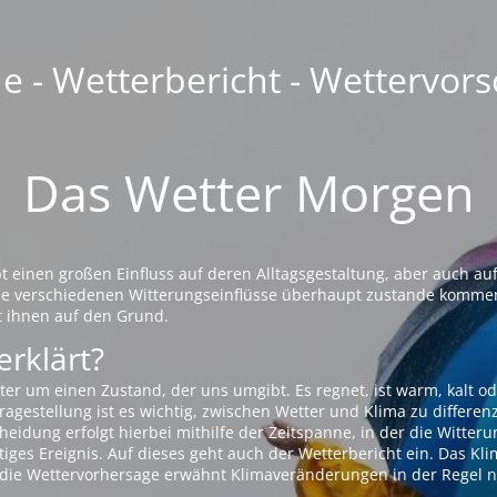
 - Wetterbericht - Wettervors
Das Wetter Morgen
einen großen Einfluss auf deren Alltagsgestaltung, aber auch auf
die verschiedenen Witterungseinflüsse überhaupt zustande komme
t ihnen auf den Grund.
erklärt?
ter um einen Zustand, der uns umgibt. Es regnet, ist warm, kalt od
agestellung ist es wichtig, zwischen Wetter und Klima zu differen
eidung erfolgt hierbei mithilfe der Zeitspanne, in der die Witteru
tiges Ereignis. Auf dieses geht auch der Wetterbericht ein. Das Kl
die Wettervorhersage erwähnt Klimaveränderungen in der Regel n