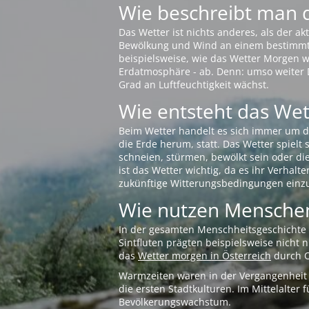
Wie beschreibt man 
Das Wetter ist nichts anderes, als der 
Bewölkung und Wind an einem bestimmten 
beispielsweise, wie das Wetter Morgen wi
Erdatmosphäre - ab. Denn: umso weiter 
Grad an Luftfeuchtigkeit wächst.
Wie entsteht das Wett
Beim Wetter handelt es sich immer um d
die Erde herum, statt. Das Wetter spielt
schneien, stürmen, bewölkt sein oder di
ist das Wetter wichtig, da es ihr Verhalt
zukünftige Witterungsbedingungen einzu
Wie nutzen Menschen
In der gesamten Menschheitsgeschichte s
Sintfluten prägten beispielsweise nicht
das
Wetter morgen in Österreich
durch O
Warmzeiten waren in der Vergangenheit s
die ersten Stadtkulturen. Im Mittelalte
Bevölkerungswachstum.