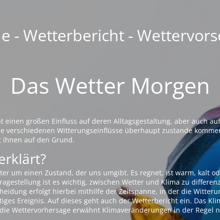
 - Wetterbericht - Wettervors
Das Wetter Morgen
einen großen Einfluss auf deren Alltagsgestaltung, aber auch auf
die verschiedenen Witterungseinflüsse überhaupt zustande komme
t ihnen auf den Grund.
erklärt?
ter um einen Zustand, der uns umgibt. Es regnet, ist warm, kalt od
agestellung ist es wichtig, zwischen Wetter und Klima zu differen
eidung erfolgt hierbei mithilfe der Zeitspanne, in der die Witteru
tiges Ereignis. Auf dieses geht auch der Wetterbericht ein. Das Kl
die Wettervorhersage erwähnt Klimaveränderungen in der Regel n