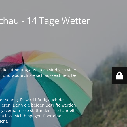
chau - 14 Tage Wetter
 die Stimmung aus. Doch sind sich viele
n und wodurch sie sich auszeichnen. Der
er sonnig. Es wird häufig auch das
zieren. Denn die beiden Begriffe werden
ngsverhältnisse stattfinden - so handelt
ima lässt sich hingegen über einen
icht.