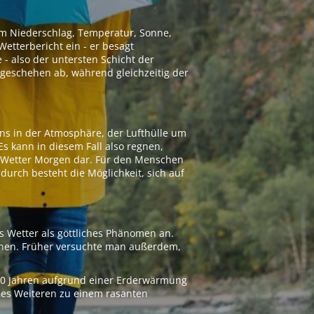
 um Niederschlag, Temperatur, Sonne,
etterbericht ein - er besagt
 - also der untersten Schicht der
geschehen ab, während gleichzeitig der
ns in der Atmosphäre, der Lufthülle um
Es kann in diesem Fall also regnen,
as Wetter Morgen dar. Für den Menschen
adurch besteht die Möglichkeit, sich auf
s Wetter als göttliches Phänomen an.
ionen. Früher versuchte man außerdem,
000 Jahren aufgrund einer Erderwärmung
 des Weiteren zu einem rasanten