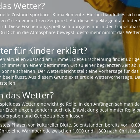
das Wetter?
aktuelle Zustand spürbarer Klimaelemente. Hierbei handelt es sich
Ort zu einem fixen Zeitpunkt. Auf diese Aspekte geht auch der W
rd. Diese Erscheinung spielt sich übrigens nur in der Troposphäre
Du Dich in die Atmosphäre bewegst, desto mehr nimmt das Wetter
er für Kinder erklärt?
en aktuellen Zustand am Himmel. Diese Erscheinung findet übrige
 sich immer an einem bestimmten Ort zu einer begrenzten Zeit ab. 
e Sonne scheinen. Der Wetterbericht stellt eine Vorhersage für d
en beeinflusst. Aus diesem Grund existiert die Wettervorhersage. D
stellen.
 das Wetter?
pielt das Wetter eine wichtige Rolle. In den Anfängen sah man da
 nur Erzählungen, sondern auch die Entwicklung bestimmter Relig
pfergaben und Gebete zu beeinflussen.
tets Phasen von kultureller Blüte. So entstanden bereits vor 10.
r führte eine Warmperiode zwischen 1.000 und 1.300 nach Christus