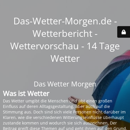
Das-Wetter-Morgen.de -
Wetterbericht -
Wettervorschau - 14 Tage
Wetter
Das Wetter Morgen
Was ist Wetter
Das Wetter umgibt die Menschen und übt einen großen
Einfluss auf deren Alltagsgestaltung, aber auch auf die
Stimmung aus. Doch sind sich viele Personen nicht darüber im
Klaren, wie die verschiedenen Witterungseinflüsse überhaupt
zustande kommen und wodurch sie sich auszeichnen. Der
Beitrag greift diese Themen auf und geht ihnen auf den Grund.