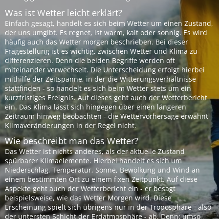
Was ist Wetter leicht erklärt?
Einfach gesagt, handelt es sich beim Wetter um einen Zustand,
der uns umgibt. Es regnet, ist warm, kalt oder sonnig. Es wird
häufig auch das Wetter morgen beschrieben. Bei dieser
Fragestellung ist es wichtig, zwischen Wetter und Klima zu
differenzieren. Denn die beiden Begriffe werden oft
miteinander verwechselt. Die Unterscheidung erfolgt hierbei
mithilfe der Zeitspanne, in der die Witterungsverhältnisse
stattfinden - so handelt es sich beim Wetter stets um ein
kurzfristiges Ereignis. Auf dieses geht auch der Wetterbericht
ein. Das Klima lässt sich hingegen über einen längeren
Zeitraum hinweg beobachten - die Wettervorhersage erwähnt
Klimaveränderungen in der Regel nicht.
Wie beschreibt man das Wetter?
Das Wetter ist nichts anderes, als der aktuelle Zustand
spürbarer Klimaelemente. Hierbei handelt es sich um
Niederschlag, Temperatur, Sonne, Bewölkung und Wind an
einem bestimmten Ort zu einem fixen Zeitpunkt. Auf diese
Aspekte geht auch der Wetterbericht ein - er besagt
beispielsweise, wie das Wetter Morgen wird. Diese
Erscheinung spielt sich übrigens nur in der Troposphäre - also
der untersten Schicht der Erdatmosphäre - ab. Denn: umso