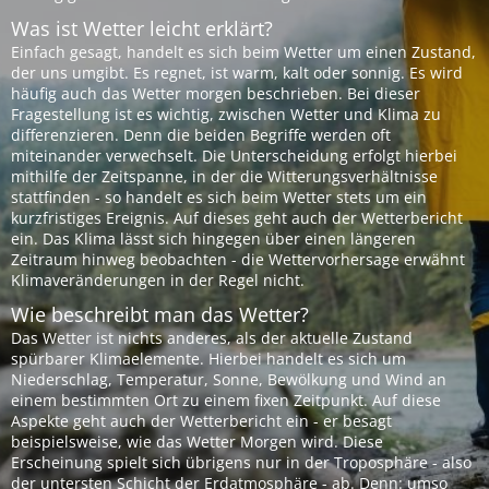
Was ist Wetter leicht erklärt?
Einfach gesagt, handelt es sich beim Wetter um einen Zustand,
der uns umgibt. Es regnet, ist warm, kalt oder sonnig. Es wird
häufig auch das Wetter morgen beschrieben. Bei dieser
Fragestellung ist es wichtig, zwischen Wetter und Klima zu
differenzieren. Denn die beiden Begriffe werden oft
miteinander verwechselt. Die Unterscheidung erfolgt hierbei
mithilfe der Zeitspanne, in der die Witterungsverhältnisse
stattfinden - so handelt es sich beim Wetter stets um ein
kurzfristiges Ereignis. Auf dieses geht auch der Wetterbericht
ein. Das Klima lässt sich hingegen über einen längeren
Zeitraum hinweg beobachten - die Wettervorhersage erwähnt
Klimaveränderungen in der Regel nicht.
Wie beschreibt man das Wetter?
Das Wetter ist nichts anderes, als der aktuelle Zustand
spürbarer Klimaelemente. Hierbei handelt es sich um
Niederschlag, Temperatur, Sonne, Bewölkung und Wind an
einem bestimmten Ort zu einem fixen Zeitpunkt. Auf diese
Aspekte geht auch der Wetterbericht ein - er besagt
beispielsweise, wie das Wetter Morgen wird. Diese
Erscheinung spielt sich übrigens nur in der Troposphäre - also
der untersten Schicht der Erdatmosphäre - ab. Denn: umso