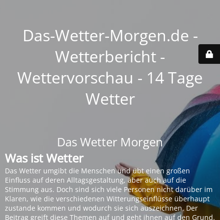
Das-Wetter-Morgen.de -
Wetterbericht -
Wettervorschau - 14 Tage
Wetter
Das Wetter Morgen
Was ist Wetter
Das Wetter umgibt die Menschen und übt einen großen
Einfluss auf deren Alltagsgestaltung, aber auch auf die
Stimmung aus. Doch sind sich viele Personen nicht darüber im
Klaren, wie die verschiedenen Witterungseinflüsse überhaupt
zustande kommen und wodurch sie sich auszeichnen. Der
Beitrag greift diese Themen auf und geht ihnen auf den Grund.