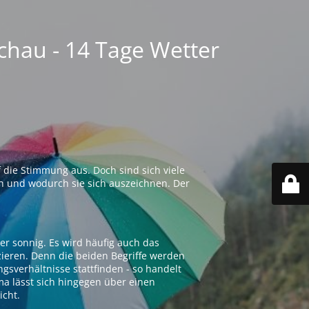
chau - 14 Tage Wetter
 die Stimmung aus. Doch sind sich viele
n und wodurch sie sich auszeichnen. Der
er sonnig. Es wird häufig auch das
zieren. Denn die beiden Begriffe werden
ngsverhältnisse stattfinden - so handelt
ima lässt sich hingegen über einen
icht.