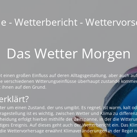
 - Wetterbericht - Wettervors
Das Wetter Morgen
einen großen Einfluss auf deren Alltagsgestaltung, aber auch auf
die verschiedenen Witterungseinflüsse überhaupt zustande komme
t ihnen auf den Grund.
erklärt?
ter um einen Zustand, der uns umgibt. Es regnet, ist warm, kalt od
agestellung ist es wichtig, zwischen Wetter und Klima zu differen
eidung erfolgt hierbei mithilfe der Zeitspanne, in der die Witteru
tiges Ereignis. Auf dieses geht auch der Wetterbericht ein. Das Kl
die Wettervorhersage erwähnt Klimaveränderungen in der Regel n