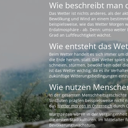
Wie beschreibt man 
Das Wetter ist nichts anderes, als der 
Bewölkung und Wind an einem bestimmten 
beispielsweise, wie das Wetter Morgen wi
Erdatmosphäre - ab. Denn: umso weiter 
Grad an Luftfeuchtigkeit wächst.
Wie entsteht das Wett
Beim Wetter handelt es sich immer um d
die Erde herum, statt. Das Wetter spielt
schneien, stürmen, bewölkt sein oder di
ist das Wetter wichtig, da es ihr Verhalt
zukünftige Witterungsbedingungen einzu
Wie nutzen Menschen
In der gesamten Menschheitsgeschichte s
Sintfluten prägten beispielsweise nicht
das
Wetter morgen in Österreich
durch O
Warmzeiten waren in der Vergangenheit s
die ersten Stadtkulturen. Im Mittelalte
Bevölkerungswachstum.