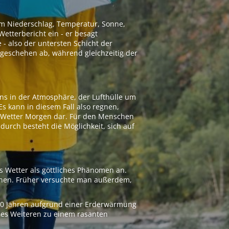
 um Niederschlag, Temperatur, Sonne,
etterbericht ein - er besagt
 - also der untersten Schicht der
geschehen ab, während gleichzeitig der
ns in der Atmosphäre, der Lufthülle um
Es kann in diesem Fall also regnen,
as Wetter Morgen dar. Für den Menschen
adurch besteht die Möglichkeit, sich auf
s Wetter als göttliches Phänomen an.
ionen. Früher versuchte man außerdem,
000 Jahren aufgrund einer Erderwärmung
 des Weiteren zu einem rasanten