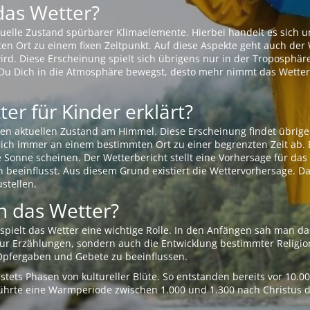
das Wetter?
aktuelle Zustand spürbarer Klimaelemente. Hierbei handelt es sich
Ort zu einem fixen Zeitpunkt. Auf diese Aspekte geht auch der W
rd. Diese Erscheinung spielt sich übrigens nur in der Troposphäre
Du Dich in die Atmosphäre bewegst, desto mehr nimmt das Wetter
er für Kinder erklärt?
en aktuellen Zustand am Himmel. Diese Erscheinung findet übrige
 sich immer an einem bestimmten Ort zu einer begrenzten Zeit ab. 
e Sonne scheinen. Der Wetterbericht stellt eine Vorhersage für d
en beeinflusst. Aus diesem Grund existiert die Wettervorhersage. D
stellen.
 das Wetter?
pielt das Wetter eine wichtige Rolle. In den Anfängen sah man da
 nur Erzählungen, sondern auch die Entwicklung bestimmter Relig
pfergaben und Gebete zu beeinflussen.
tets Phasen von kultureller Blüte. So entstanden bereits vor 10.
r führte eine Warmperiode zwischen 1.000 und 1.300 nach Christus