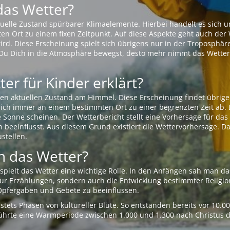
das Wetter?
aktuelle Zustand spürbarer Klimaelemente. Hierbei handelt es sich
Ort zu einem fixen Zeitpunkt. Auf diese Aspekte geht auch der W
rd. Diese Erscheinung spielt sich übrigens nur in der Troposphäre
Du Dich in die Atmosphäre bewegst, desto mehr nimmt das Wetter
er für Kinder erklärt?
en aktuellen Zustand am Himmel. Diese Erscheinung findet übrige
 sich immer an einem bestimmten Ort zu einer begrenzten Zeit ab. 
e Sonne scheinen. Der Wetterbericht stellt eine Vorhersage für d
en beeinflusst. Aus diesem Grund existiert die Wettervorhersage. D
stellen.
 das Wetter?
pielt das Wetter eine wichtige Rolle. In den Anfängen sah man da
 nur Erzählungen, sondern auch die Entwicklung bestimmter Relig
pfergaben und Gebete zu beeinflussen.
tets Phasen von kultureller Blüte. So entstanden bereits vor 10.
r führte eine Warmperiode zwischen 1.000 und 1.300 nach Christus