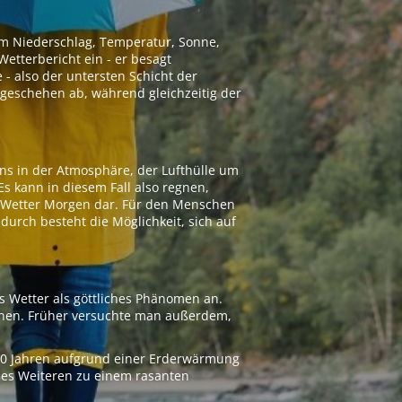
 um Niederschlag, Temperatur, Sonne,
etterbericht ein - er besagt
 - also der untersten Schicht der
geschehen ab, während gleichzeitig der
ns in der Atmosphäre, der Lufthülle um
Es kann in diesem Fall also regnen,
as Wetter Morgen dar. Für den Menschen
adurch besteht die Möglichkeit, sich auf
s Wetter als göttliches Phänomen an.
ionen. Früher versuchte man außerdem,
000 Jahren aufgrund einer Erderwärmung
 des Weiteren zu einem rasanten