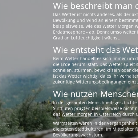
Wie beschreibt man 
Das Wetter ist nichts anderes, als der 
Bewölkung und Wind an einem bestimmten 
beispielsweise, wie das Wetter Morgen wi
Erdatmosphäre - ab. Denn: umso weiter 
Grad an Luftfeuchtigkeit wächst.
Wie entsteht das Wett
Beim Wetter handelt es sich immer um d
die Erde herum, statt. Das Wetter spielt
schneien, stürmen, bewölkt sein oder di
ist das Wetter wichtig, da es ihr Verhalt
zukünftige Witterungsbedingungen einzu
Wie nutzen Menschen
In der gesamten Menschheitsgeschichte s
Sintfluten prägten beispielsweise nicht
das
Wetter morgen in Österreich
durch O
Warmzeiten waren in der Vergangenheit s
die ersten Stadtkulturen. Im Mittelalte
Bevölkerungswachstum.