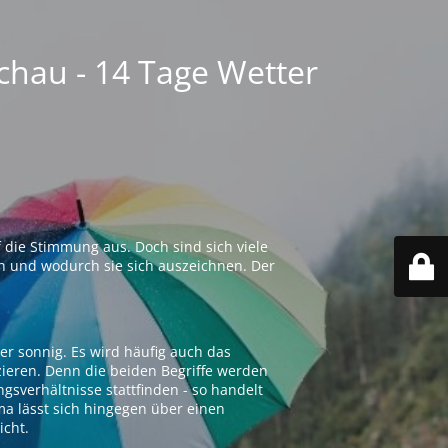
chau - 14 Tage Wetter
 die Stimmung aus. Doch sind sich viele
n und wodurch sie sich auszeichnen. Der
er sonnig. Es wird häufig auch das
zieren. Denn die beiden Begriffe werden
ngsverhältnisse stattfinden - so handelt
ima lässt sich hingegen über einen
icht.