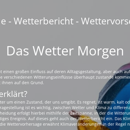
 - Wetterbericht - Wettervors
Das Wetter Morgen
einen großen Einfluss auf deren Alltagsgestaltung, aber auch auf
die verschiedenen Witterungseinflüsse überhaupt zustande komme
t ihnen auf den Grund.
erklärt?
ter um einen Zustand, der uns umgibt. Es regnet, ist warm, kalt od
agestellung ist es wichtig, zwischen Wetter und Klima zu differen
eidung erfolgt hierbei mithilfe der Zeitspanne, in der die Witteru
tiges Ereignis. Auf dieses geht auch der Wetterbericht ein. Das Kl
die Wettervorhersage erwähnt Klimaveränderungen in der Regel n