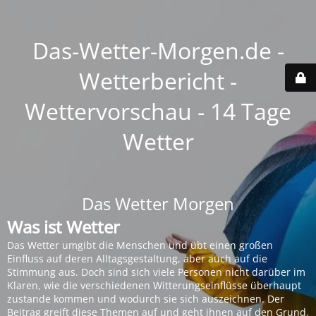
Das-Wetter-Morgen.de -
Wetterbericht -
Wettervorschau - 14 Tage
Wetter
Das Wetter Morgen
Was ist Wetter
Das Wetter umgibt die Menschen und übt einen großen
Einfluss auf deren Alltagsgestaltung, aber auch auf die
Stimmung aus. Doch sind sich viele Personen nicht darüber im
Klaren, wie die verschiedenen Witterungseinflüsse überhaupt
zustande kommen und wodurch sie sich auszeichnen. Der
Beitrag greift diese Themen auf und geht ihnen auf den Grund.