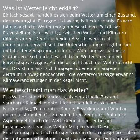
Was ist Wetter leicht erklärt?
Einfach gesagt, handelt es sich beim Wetter um einen Zustand,
der uns umgibt. Es regnet, ist warm, kalt oder sonnig. Es wird
häufig auch das Wetter morgen beschrieben. Bei dieser
Fragestellung ist es wichtig, zwischen Wetter und Klima zu
differenzieren. Denn die beiden Begriffe werden oft
miteinander verwechselt. Die Unterscheidung erfolgt hierbei
mithilfe der Zeitspanne, in der die Witterungsverhältnisse
stattfinden - so handelt es sich beim Wetter stets um ein
kurzfristiges Ereignis. Auf dieses geht auch der Wetterbericht
ein. Das Klima lässt sich hingegen über einen längeren
Zeitraum hinweg beobachten - die Wettervorhersage erwähnt
Klimaveränderungen in der Regel nicht.
Wie beschreibt man das Wetter?
Das Wetter ist nichts anderes, als der aktuelle Zustand
spürbarer Klimaelemente. Hierbei handelt es sich um
Niederschlag, Temperatur, Sonne, Bewölkung und Wind an
einem bestimmten Ort zu einem fixen Zeitpunkt. Auf diese
Aspekte geht auch der Wetterbericht ein - er besagt
beispielsweise, wie das Wetter Morgen wird. Diese
Erscheinung spielt sich übrigens nur in der Troposphäre - also
der untersten Schicht der Erdatmosphäre - ab. Denn: umso