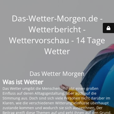
Das-Wetter-Morgen.de -
Wetterbericht -
Wettervorschau - 14 Tage
Wetter
Das Wetter Morgen
Was ist Wetter
Das Wetter umgibt die Menschen und übt einen großen
Einfluss auf deren Alltagsgestaltung, aber auch auf die
Stimmung aus. Doch sind sich viele Personen nicht darüber im
Klaren, wie die verschiedenen Witterungseinflüsse überhaupt
zustande kommen und wodurch sie sich auszeichnen. Der
Beitrag greift diese Themen auf und geht ihnen auf den Grund.