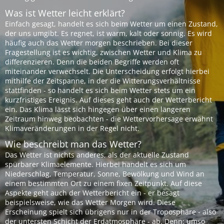
Was ist Wetter leicht erklärt?
Einfach gesagt, handelt es sich beim Wetter um einen Zustand,
der uns umgibt. Es regnet, ist warm, kalt oder sonnig. Es wird
häufig auch das Wetter morgen beschrieben. Bei dieser
Fragestellung ist es wichtig, zwischen Wetter und Klima zu
differenzieren. Denn die beiden Begriffe werden oft
miteinander verwechselt. Die Unterscheidung erfolgt hierbei
mithilfe der Zeitspanne, in der die Witterungsverhältnisse
stattfinden - so handelt es sich beim Wetter stets um ein
kurzfristiges Ereignis. Auf dieses geht auch der Wetterbericht
ein. Das Klima lässt sich hingegen über einen längeren
Zeitraum hinweg beobachten - die Wettervorhersage erwähnt
Klimaveränderungen in der Regel nicht.
Wie beschreibt man das Wetter?
Das Wetter ist nichts anderes, als der aktuelle Zustand
spürbarer Klimaelemente. Hierbei handelt es sich um
Niederschlag, Temperatur, Sonne, Bewölkung und Wind an
einem bestimmten Ort zu einem fixen Zeitpunkt. Auf diese
Aspekte geht auch der Wetterbericht ein - er besagt
beispielsweise, wie das Wetter Morgen wird. Diese
Erscheinung spielt sich übrigens nur in der Troposphäre - also
der untersten Schicht der Erdatmosphäre - ab. Denn: umso