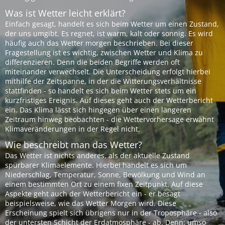
Was ist Wetter leicht erklärt?
Einfach gesagt, handelt es sich beim Wetter um einen Zustand,
der uns umgibt. Es regnet, ist warm, kalt oder sonnig. Es wird
häufig auch das Wetter morgen beschrieben. Bei dieser
Fragestellung ist es wichtig, zwischen Wetter und Klima zu
differenzieren. Denn die beiden Begriffe werden oft
miteinander verwechselt. Die Unterscheidung erfolgt hierbei
mithilfe der Zeitspanne, in der die Witterungsverhältnisse
stattfinden - so handelt es sich beim Wetter stets um ein
kurzfristiges Ereignis. Auf dieses geht auch der Wetterbericht
ein. Das Klima lässt sich hingegen über einen längeren
Zeitraum hinweg beobachten - die Wettervorhersage erwähnt
Klimaveränderungen in der Regel nicht.
Wie beschreibt man das Wetter?
Das Wetter ist nichts anderes, als der aktuelle Zustand
spürbarer Klimaelemente. Hierbei handelt es sich um
Niederschlag, Temperatur, Sonne, Bewölkung und Wind an
einem bestimmten Ort zu einem fixen Zeitpunkt. Auf diese
Aspekte geht auch der Wetterbericht ein - er besagt
beispielsweise, wie das Wetter Morgen wird. Diese
Erscheinung spielt sich übrigens nur in der Troposphäre - also
der untersten Schicht der Erdatmosphäre - ab. Denn: umso