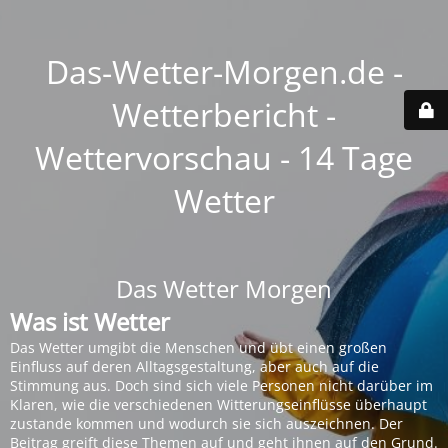
Das-Wetter-Morgen.de -
Wetterbericht -
Wettervorschau - 14 Tage
Wetter
Das Wetter Morgen
Was ist Wetter
Das Wetter umgibt die Menschen und übt einen großen
Einfluss auf deren Alltagsgestaltung, aber auch auf die
Stimmung aus. Doch sind sich viele Personen nicht darüber im
Klaren, wie die verschiedenen Witterungseinflüsse überhaupt
zustande kommen und wodurch sie sich auszeichnen. Der
Beitrag greift diese Themen auf und geht ihnen auf den Grund.