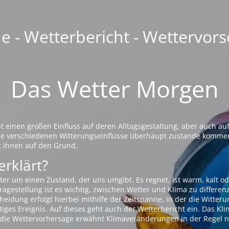
 - Wetterbericht - Wettervors
Das Wetter Morgen
einen großen Einfluss auf deren Alltagsgestaltung, aber auch auf
die verschiedenen Witterungseinflüsse überhaupt zustande komme
t ihnen auf den Grund.
erklärt?
ter um einen Zustand, der uns umgibt. Es regnet, ist warm, kalt od
agestellung ist es wichtig, zwischen Wetter und Klima zu differen
eidung erfolgt hierbei mithilfe der Zeitspanne, in der die Witteru
tiges Ereignis. Auf dieses geht auch der Wetterbericht ein. Das Kl
die Wettervorhersage erwähnt Klimaveränderungen in der Regel n