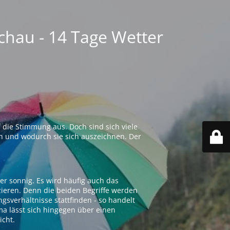
chau - 14 Tage Wetter
 die Stimmung aus. Doch sind sich viele
n und wodurch sie sich auszeichnen. Der
er sonnig. Es wird häufig auch das
zieren. Denn die beiden Begriffe werden
ngsverhältnisse stattfinden - so handelt
ima lässt sich hingegen über einen
icht.