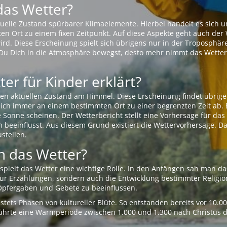
das Wetter?
aktuelle Zustand spürbarer Klimaelemente. Hierbei handelt es sich
Ort zu einem fixen Zeitpunkt. Auf diese Aspekte geht auch der W
rd. Diese Erscheinung spielt sich übrigens nur in der Troposphäre
Du Dich in die Atmosphäre bewegst, desto mehr nimmt das Wetter
er für Kinder erklärt?
en aktuellen Zustand am Himmel. Diese Erscheinung findet übrige
 sich immer an einem bestimmten Ort zu einer begrenzten Zeit ab. 
e Sonne scheinen. Der Wetterbericht stellt eine Vorhersage für d
en beeinflusst. Aus diesem Grund existiert die Wettervorhersage. D
stellen.
 das Wetter?
pielt das Wetter eine wichtige Rolle. In den Anfängen sah man da
 nur Erzählungen, sondern auch die Entwicklung bestimmter Relig
pfergaben und Gebete zu beeinflussen.
tets Phasen von kultureller Blüte. So entstanden bereits vor 10.
r führte eine Warmperiode zwischen 1.000 und 1.300 nach Christus