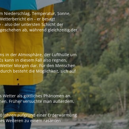
 um Niederschlag, Temperatur, Sonne,
etterbericht ein - er besagt
 - also der untersten Schicht der
geschehen ab, während gleichzeitig der
ns in der Atmosphäre, der Lufthülle um
Es kann in diesem Fall also regnen,
as Wetter Morgen dar. Für den Menschen
adurch besteht die Möglichkeit, sich auf
s Wetter als göttliches Phänomen an.
ionen. Früher versuchte man außerdem,
000 Jahren aufgrund einer Erderwärmung
 des Weiteren zu einem rasanten