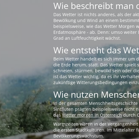
Wie beschreibt man 
Das Wetter ist nichts anderes, als der 
Bewölkung und Wind an einem bestimmten 
beispielsweise, wie das Wetter Morgen wi
Erdatmosphäre - ab. Denn: umso weiter 
Grad an Luftfeuchtigkeit wächst.
Wie entsteht das Wett
Beim Wetter handelt es sich immer um d
die Erde herum, statt. Das Wetter spielt
schneien, stürmen, bewölkt sein oder di
ist das Wetter wichtig, da es ihr Verhalt
zukünftige Witterungsbedingungen einzu
Wie nutzen Menschen
In der gesamten Menschheitsgeschichte s
Sintfluten prägten beispielsweise nicht
das
Wetter morgen in Österreich
durch O
Warmzeiten waren in der Vergangenheit s
die ersten Stadtkulturen. Im Mittelalte
Bevölkerungswachstum.