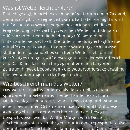
Was ist Wetter leicht erklärt?
Einfach gesagt, handelt es sich beim Wetter um einen Zustand,
der uns umgibt. Es regnet, ist warm, kalt oder sonnig. Es wird
häufig auch das Wetter morgen beschrieben. Bei dieser
Fragestellung ist es wichtig, zwischen Wetter und Klima zu
differenzieren. Denn die beiden Begriffe werden oft
miteinander verwechselt. Die Unterscheidung erfolgt hierbei
mithilfe der Zeitspanne, in der die Witterungsverhältnisse
stattfinden - so handelt es sich beim Wetter stets um ein
kurzfristiges Ereignis. Auf dieses geht auch der Wetterbericht
ein. Das Klima lässt sich hingegen über einen längeren
Zeitraum hinweg beobachten - die Wettervorhersage erwähnt
Klimaveränderungen in der Regel nicht.
Wie beschreibt man das Wetter?
Das Wetter ist nichts anderes, als der aktuelle Zustand
spürbarer Klimaelemente. Hierbei handelt es sich um
Niederschlag, Temperatur, Sonne, Bewölkung und Wind an
einem bestimmten Ort zu einem fixen Zeitpunkt. Auf diese
Aspekte geht auch der Wetterbericht ein - er besagt
beispielsweise, wie das Wetter Morgen wird. Diese
Erscheinung spielt sich übrigens nur in der Troposphäre - also
der untersten Schicht der Erdatmosphäre - ab. Denn: umso