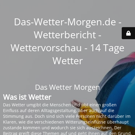
Das-Wetter-Morgen.de -
Wetterbericht -
Wettervorschau - 14 Tage
Wetter
Das Wetter Morgen
Was ist Wetter
Das Wetter umgibt die Menschen und übt einen großen
Einfluss auf deren Alltagsgestaltung, aber auch auf die
Stimmung aus. Doch sind sich viele Personen nicht darüber im
Klaren, wie die verschiedenen Witterungseinflüsse überhaupt
zustande kommen und wodurch sie sich auszeichnen. Der
Beitrag greift diese Themen auf und geht ihnen auf den Grund.