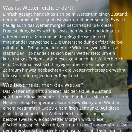
Was ist Wetter leicht erklärt?
Einfach gesagt, handelt es sich beim Wetter um einen Zustand,
der uns umgibt. Es regnet, ist warm, kalt oder sonnig. Es wird
häufig auch das Wetter morgen beschrieben. Bei dieser
Fragestellung ist es wichtig, zwischen Wetter und Klima zu
differenzieren. Denn die beiden Begriffe werden oft
miteinander verwechselt. Die Unterscheidung erfolgt hierbei
mithilfe der Zeitspanne, in der die Witterungsverhältnisse
stattfinden - so handelt es sich beim Wetter stets um ein
kurzfristiges Ereignis. Auf dieses geht auch der Wetterbericht
ein. Das Klima lässt sich hingegen über einen längeren
Zeitraum hinweg beobachten - die Wettervorhersage erwähnt
Klimaveränderungen in der Regel nicht.
Wie beschreibt man das Wetter?
Das Wetter ist nichts anderes, als der aktuelle Zustand
spürbarer Klimaelemente. Hierbei handelt es sich um
Niederschlag, Temperatur, Sonne, Bewölkung und Wind an
einem bestimmten Ort zu einem fixen Zeitpunkt. Auf diese
Aspekte geht auch der Wetterbericht ein - er besagt
beispielsweise, wie das Wetter Morgen wird. Diese
Erscheinung spielt sich übrigens nur in der Troposphäre - also
der untersten Schicht der Erdatmosphäre - ab. Denn: umso