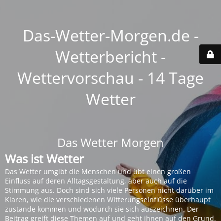
Das-Wetter-Morgen.de -
Wetterbericht -
Wettervorschau - 14 Tage
Wetter
Das Wetter Morgen
Was ist Wetter
Das Wetter umgibt die Menschen und übt einen großen
Einfluss auf deren Alltagsgestaltung, aber auch auf die
Stimmung aus. Doch sind sich viele Personen nicht darüber im
Klaren, wie die verschiedenen Witterungseinflüsse überhaupt
zustande kommen und wodurch sie sich auszeichnen. Der
Beitrag greift diese Themen auf und geht ihnen auf den Grund.