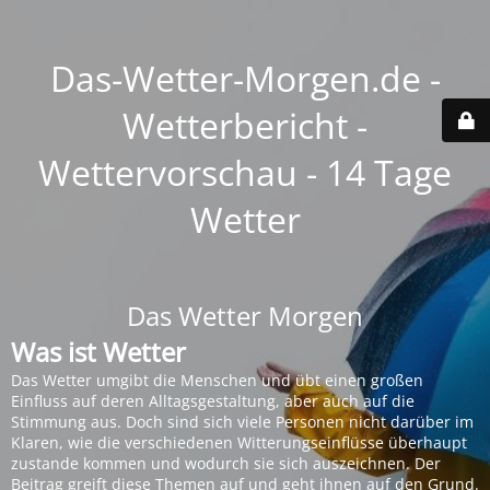
Das-Wetter-Morgen.de -
Wetterbericht -
Wettervorschau - 14 Tage
Wetter
Das Wetter Morgen
Was ist Wetter
Das Wetter umgibt die Menschen und übt einen großen
Einfluss auf deren Alltagsgestaltung, aber auch auf die
Stimmung aus. Doch sind sich viele Personen nicht darüber im
Klaren, wie die verschiedenen Witterungseinflüsse überhaupt
zustande kommen und wodurch sie sich auszeichnen. Der
Beitrag greift diese Themen auf und geht ihnen auf den Grund.