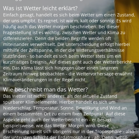
Was ist Wetter leicht erklärt?
Einfach gesagt, handelt es sich beim Wetter um einen Zustand,
der uns umgibt. Es regnet, ist warm, kalt oder sonnig. Es wird
häufig auch das Wetter morgen beschrieben. Bei dieser
Fragestellung ist es wichtig, zwischen Wetter und Klima zu
differenzieren. Denn die beiden Begriffe werden oft
miteinander verwechselt. Die Unterscheidung erfolgt hierbei
mithilfe der Zeitspanne, in der die Witterungsverhältnisse
stattfinden - so handelt es sich beim Wetter stets um ein
kurzfristiges Ereignis. Auf dieses geht auch der Wetterbericht
ein. Das Klima lässt sich hingegen über einen längeren
Zeitraum hinweg beobachten - die Wettervorhersage erwähnt
Klimaveränderungen in der Regel nicht.
Wie beschreibt man das Wetter?
Das Wetter ist nichts anderes, als der aktuelle Zustand
spürbarer Klimaelemente. Hierbei handelt es sich um
Niederschlag, Temperatur, Sonne, Bewölkung und Wind an
einem bestimmten Ort zu einem fixen Zeitpunkt. Auf diese
Aspekte geht auch der Wetterbericht ein - er besagt
beispielsweise, wie das Wetter Morgen wird. Diese
Erscheinung spielt sich übrigens nur in der Troposphäre - also
der untersten Schicht der Erdatmosphäre - ab. Denn: umso