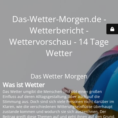
Das-Wetter-Morgen.de -
Wetterbericht -
Wettervorschau - 14 Tage
Wetter
Das Wetter Morgen
Was ist Wetter
Das Wetter umgibt die Menschen und übt einen großen
Einfluss auf deren Alltagsgestaltung, aber auch auf die
Stimmung aus. Doch sind sich viele Personen nicht darüber im
Klaren, wie die verschiedenen Witterungseinflüsse überhaupt
zustande kommen und wodurch sie sich auszeichnen. Der
Beitrag greift diese Themen auf und geht ihnen auf den Grund.