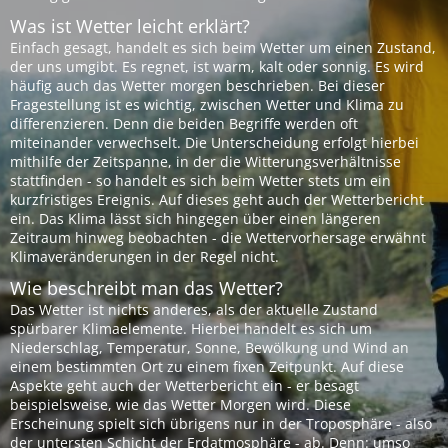
Was ist Wetter leicht erklärt?
Einfach gesagt, handelt es sich beim Wetter um einen Zustand,
der uns umgibt. Es regnet, ist warm, kalt oder sonnig. Es wird
häufig auch das Wetter morgen beschrieben. Bei dieser
Fragestellung ist es wichtig, zwischen Wetter und Klima zu
differenzieren. Denn die beiden Begriffe werden oft
miteinander verwechselt. Die Unterscheidung erfolgt hierbei
mithilfe der Zeitspanne, in der die Witterungsverhältnisse
stattfinden - so handelt es sich beim Wetter stets um ein
kurzfristiges Ereignis. Auf dieses geht auch der Wetterbericht
ein. Das Klima lässt sich hingegen über einen längeren
Zeitraum hinweg beobachten - die Wettervorhersage erwähnt
Klimaveränderungen in der Regel nicht.
Wie beschreibt man das Wetter?
Das Wetter ist nichts anderes, als der aktuelle Zustand
spürbarer Klimaelemente. Hierbei handelt es sich um
Niederschlag, Temperatur, Sonne, Bewölkung und Wind an
einem bestimmten Ort zu einem fixen Zeitpunkt. Auf diese
Aspekte geht auch der Wetterbericht ein - er besagt
beispielsweise, wie das Wetter Morgen wird. Diese
Erscheinung spielt sich übrigens nur in der Troposphäre - also
der untersten Schicht der Erdatmosphäre - ab. Denn: umso