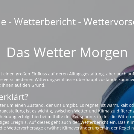
 - Wetterbericht - Wettervors
Das Wetter Morgen
einen großen Einfluss auf deren Alltagsgestaltung, aber auch auf
die verschiedenen Witterungseinflüsse überhaupt zustande komme
t ihnen auf den Grund.
erklärt?
ter um einen Zustand, der uns umgibt. Es regnet, ist warm, kalt od
agestellung ist es wichtig, zwischen Wetter und Klima zu differen
eidung erfolgt hierbei mithilfe der Zeitspanne, in der die Witteru
tiges Ereignis. Auf dieses geht auch der Wetterbericht ein. Das Kl
die Wettervorhersage erwähnt Klimaveränderungen in der Regel n