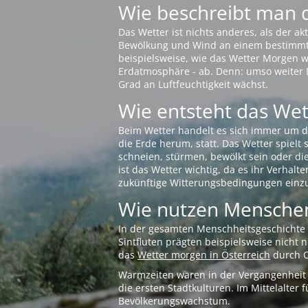
Wie beschreibt man 
Das Wetter ist nichts anderes, als der 
Bewölkung und Wind an einem bestimmten 
beispielsweise, wie das Wetter Morgen wi
Erdatmosphäre - ab. Denn: umso weiter 
Grad an Luftfeuchtigkeit wächst.
Wie entsteht das Wett
Beim Wetter handelt es sich immer um d
die Erde herum, statt. Das Wetter spielt
schneien, stürmen, bewölkt sein oder di
ist das Wetter wichtig, da es ihr Verhalt
zukünftige Witterungsbedingungen einzu
Wie nutzen Menschen
In der gesamten Menschheitsgeschichte s
Sintfluten prägten beispielsweise nicht
das
Wetter morgen in Österreich
durch O
Warmzeiten waren in der Vergangenheit s
die ersten Stadtkulturen. Im Mittelalte
Bevölkerungswachstum.