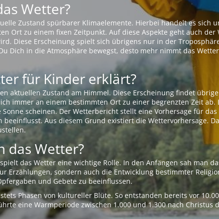
das Wetter?
aktuelle Zustand spürbarer Klimaelemente. Hierbei handelt es sich
Ort zu einem fixen Zeitpunkt. Auf diese Aspekte geht auch der W
rd. Diese Erscheinung spielt sich übrigens nur in der Troposphäre
Du Dich in die Atmosphäre bewegst, desto mehr nimmt das Wetter
er für Kinder erklärt?
en aktuellen Zustand am Himmel. Diese Erscheinung findet übrige
 sich immer an einem bestimmten Ort zu einer begrenzten Zeit ab. 
e Sonne scheinen. Der Wetterbericht stellt eine Vorhersage für d
en beeinflusst. Aus diesem Grund existiert die Wettervorhersage. D
stellen.
 das Wetter?
pielt das Wetter eine wichtige Rolle. In den Anfängen sah man da
 nur Erzählungen, sondern auch die Entwicklung bestimmter Relig
pfergaben und Gebete zu beeinflussen.
tets Phasen von kultureller Blüte. So entstanden bereits vor 10.
r führte eine Warmperiode zwischen 1.000 und 1.300 nach Christus