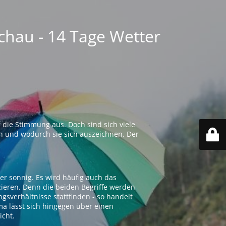
chau - 14 Tage Wetter
 die Stimmung aus. Doch sind sich viele
n und wodurch sie sich auszeichnen. Der
er sonnig. Es wird häufig auch das
zieren. Denn die beiden Begriffe werden
ngsverhältnisse stattfinden - so handelt
ima lässt sich hingegen über einen
icht.