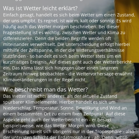
Was ist Wetter leicht erklärt?
Einfach gesagt, handelt es sich beim Wetter um einen Zustand,
der uns umgibt. Es regnet, ist warm, kalt oder sonnig. Es wird
häufig auch das Wetter morgen beschrieben. Bei dieser
Fragestellung ist es wichtig, zwischen Wetter und Klima zu
differenzieren. Denn die beiden Begriffe werden oft
miteinander verwechselt. Die Unterscheidung erfolgt hierbei
mithilfe der Zeitspanne, in der die Witterungsverhältnisse
stattfinden - so handelt es sich beim Wetter stets um ein
kurzfristiges Ereignis. Auf dieses geht auch der Wetterbericht
ein. Das Klima lässt sich hingegen über einen längeren
Zeitraum hinweg beobachten - die Wettervorhersage erwähnt
Klimaveränderungen in der Regel nicht.
Wie beschreibt man das Wetter?
Das Wetter ist nichts anderes, als der aktuelle Zustand
spürbarer Klimaelemente. Hierbei handelt es sich um
Niederschlag, Temperatur, Sonne, Bewölkung und Wind an
einem bestimmten Ort zu einem fixen Zeitpunkt. Auf diese
Aspekte geht auch der Wetterbericht ein - er besagt
beispielsweise, wie das Wetter Morgen wird. Diese
Erscheinung spielt sich übrigens nur in der Troposphäre - also
der untersten Schicht der Erdatmosphäre - ab. Denn: umso