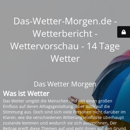
Das-Wetter-Morgen.de -
Wetterbericht -
Wettervorschau - 14 Tage
Wetter
Das Wetter Morgen
Was ist Wetter
Das Wetter umgibt die Menschen und übt einen großen
Einfluss auf deren Alltagsgestaltung, aber auch auf die
Stimmung aus. Doch sind sich viele Personen nicht darüber im
Klaren, wie die verschiedenen Witterungseinflüsse überhaupt
zustande kommen und wodurch sie sich auszeichnen. Der
Beitrag greift diese Themen auf und geht ihnen auf den Grund.