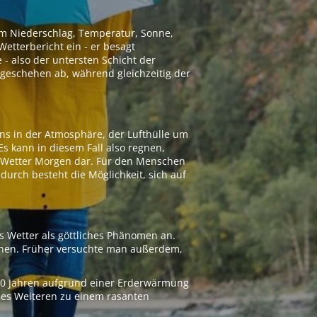
 um Niederschlag, Temperatur, Sonne,
etterbericht ein - er besagt
 - also der untersten Schicht der
geschehen ab, während gleichzeitig der
ns in der Atmosphäre, der Lufthülle um
Es kann in diesem Fall also regnen,
as Wetter Morgen dar. Für den Menschen
adurch besteht die Möglichkeit, sich auf
s Wetter als göttliches Phänomen an.
ionen. Früher versuchte man außerdem,
000 Jahren aufgrund einer Erderwärmung
 des Weiteren zu einem rasanten