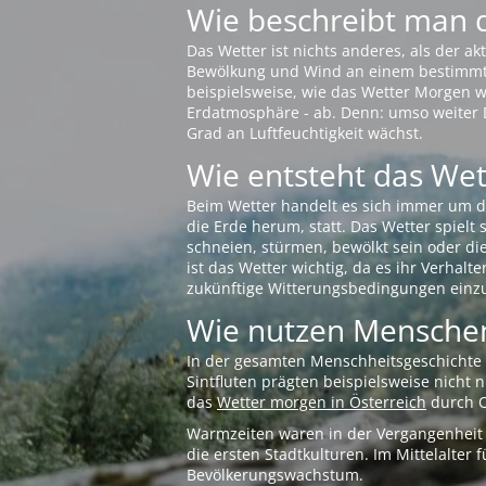
Wie beschreibt man 
Das Wetter ist nichts anderes, als der 
Bewölkung und Wind an einem bestimmten 
beispielsweise, wie das Wetter Morgen wi
Erdatmosphäre - ab. Denn: umso weiter 
Grad an Luftfeuchtigkeit wächst.
Wie entsteht das Wett
Beim Wetter handelt es sich immer um d
die Erde herum, statt. Das Wetter spielt
schneien, stürmen, bewölkt sein oder di
ist das Wetter wichtig, da es ihr Verhalt
zukünftige Witterungsbedingungen einzu
Wie nutzen Menschen
In der gesamten Menschheitsgeschichte s
Sintfluten prägten beispielsweise nicht
das
Wetter morgen in Österreich
durch O
Warmzeiten waren in der Vergangenheit s
die ersten Stadtkulturen. Im Mittelalte
Bevölkerungswachstum.