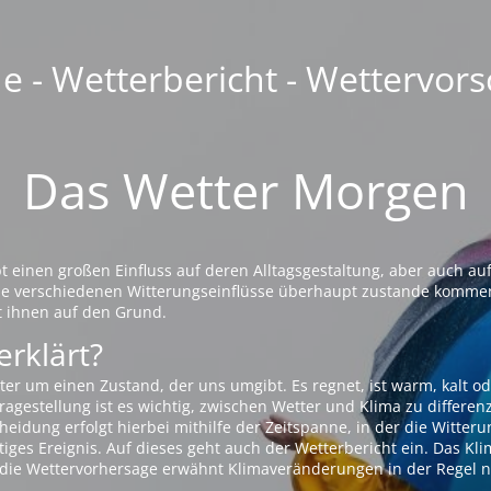
 - Wetterbericht - Wettervors
Das Wetter Morgen
einen großen Einfluss auf deren Alltagsgestaltung, aber auch auf
die verschiedenen Witterungseinflüsse überhaupt zustande komme
t ihnen auf den Grund.
erklärt?
ter um einen Zustand, der uns umgibt. Es regnet, ist warm, kalt od
agestellung ist es wichtig, zwischen Wetter und Klima zu differen
eidung erfolgt hierbei mithilfe der Zeitspanne, in der die Witteru
tiges Ereignis. Auf dieses geht auch der Wetterbericht ein. Das Kl
die Wettervorhersage erwähnt Klimaveränderungen in der Regel n