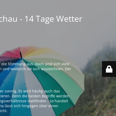
chau - 14 Tage Wetter
 die Stimmung aus. Doch sind sich viele
n und wodurch sie sich auszeichnen. Der
er sonnig. Es wird häufig auch das
zieren. Denn die beiden Begriffe werden
ngsverhältnisse stattfinden - so handelt
ima lässt sich hingegen über einen
icht.