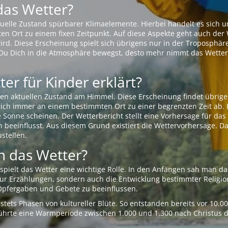
das Wetter?
aktuelle Zustand spürbarer Klimaelemente. Hierbei handelt es sich
Ort zu einem fixen Zeitpunkt. Auf diese Aspekte geht auch der W
rd. Diese Erscheinung spielt sich übrigens nur in der Troposphäre
Du Dich in die Atmosphäre bewegst, desto mehr nimmt das Wetter
er für Kinder erklärt?
en aktuellen Zustand am Himmel. Diese Erscheinung findet übrige
 sich immer an einem bestimmten Ort zu einer begrenzten Zeit ab. 
e Sonne scheinen. Der Wetterbericht stellt eine Vorhersage für d
en beeinflusst. Aus diesem Grund existiert die Wettervorhersage. D
stellen.
 das Wetter?
pielt das Wetter eine wichtige Rolle. In den Anfängen sah man da
 nur Erzählungen, sondern auch die Entwicklung bestimmter Relig
pfergaben und Gebete zu beeinflussen.
tets Phasen von kultureller Blüte. So entstanden bereits vor 10.
r führte eine Warmperiode zwischen 1.000 und 1.300 nach Christus