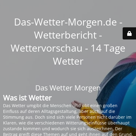
Das-Wetter-Morgen.de -
Wetterbericht -
Wettervorschau - 14 Tage
Wetter
Das Wetter Morgen
Was ist Wetter
Das Wetter umgibt die Menschen und übt einen großen
Einfluss auf deren Alltagsgestaltung, aber auch auf die
Stimmung aus. Doch sind sich viele Personen nicht darüber im
Klaren, wie die verschiedenen Witterungseinflüsse überhaupt
zustande kommen und wodurch sie sich auszeichnen. Der
Beitrag greift diese Themen auf und geht ihnen auf den Grund.