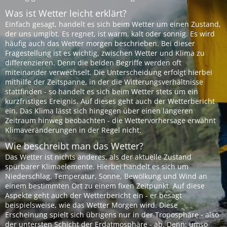
Was ist Wetter leicht erklärt?
Einfach gesagt, handelt es sich beim Wetter um einen Zustand,
der uns umgibt. Es regnet, ist warm, kalt oder sonnig. Es wird
häufig auch das Wetter morgen beschrieben. Bei dieser
Fragestellung ist es wichtig, zwischen Wetter und Klima zu
differenzieren. Denn die beiden Begriffe werden oft
miteinander verwechselt. Die Unterscheidung erfolgt hierbei
mithilfe der Zeitspanne, in der die Witterungsverhältnisse
stattfinden - so handelt es sich beim Wetter stets um ein
kurzfristiges Ereignis. Auf dieses geht auch der Wetterbericht
ein. Das Klima lässt sich hingegen über einen längeren
Zeitraum hinweg beobachten - die Wettervorhersage erwähnt
Klimaveränderungen in der Regel nicht.
Wie beschreibt man das Wetter?
Das Wetter ist nichts anderes, als der aktuelle Zustand
spürbarer Klimaelemente. Hierbei handelt es sich um
Niederschlag, Temperatur, Sonne, Bewölkung und Wind an
einem bestimmten Ort zu einem fixen Zeitpunkt. Auf diese
Aspekte geht auch der Wetterbericht ein - er besagt
beispielsweise, wie das Wetter Morgen wird. Diese
Erscheinung spielt sich übrigens nur in der Troposphäre - also
der untersten Schicht der Erdatmosphäre - ab. Denn: umso