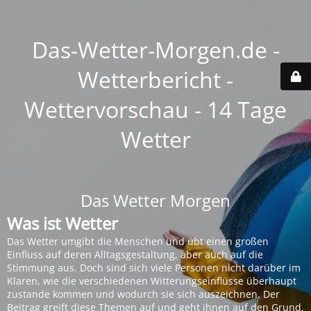
Das-Wetter-Morgen.de -
Wetterbericht -
Wettervorschau - 14 Tage
Wetter
Das Wetter Morgen
Was ist Wetter
Das Wetter umgibt die Menschen und übt einen großen
Einfluss auf deren Alltagsgestaltung, aber auch auf die
Stimmung aus. Doch sind sich viele Personen nicht darüber im
Klaren, wie die verschiedenen Witterungseinflüsse überhaupt
zustande kommen und wodurch sie sich auszeichnen. Der
Beitrag greift diese Themen auf und geht ihnen auf den Grund.