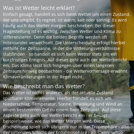
Was ist Wetter leicht erklärt?
Einfach gesagt, handelt es sich beim Wetter um einen Zustand,
der uns umgibt. Es regnet, ist warm, kalt oder sonnig. Es wird
häufig auch das Wetter morgen beschrieben. Bei dieser
Fragestellung ist es wichtig, zwischen Wetter und Klima zu
differenzieren. Denn die beiden Begriffe werden oft
miteinander verwechselt. Die Unterscheidung erfolgt hierbei
mithilfe der Zeitspanne, in der die Witterungsverhältnisse
stattfinden - so handelt es sich beim Wetter stets um ein
kurzfristiges Ereignis. Auf dieses geht auch der Wetterbericht
ein. Das Klima lässt sich hingegen über einen längeren
Zeitraum hinweg beobachten - die Wettervorhersage erwähnt
Klimaveränderungen in der Regel nicht.
Wie beschreibt man das Wetter?
Das Wetter ist nichts anderes, als der aktuelle Zustand
spürbarer Klimaelemente. Hierbei handelt es sich um
Niederschlag, Temperatur, Sonne, Bewölkung und Wind an
einem bestimmten Ort zu einem fixen Zeitpunkt. Auf diese
Aspekte geht auch der Wetterbericht ein - er besagt
beispielsweise, wie das Wetter Morgen wird. Diese
Erscheinung spielt sich übrigens nur in der Troposphäre - also
der untersten Schicht der Erdatmosphäre - ab. Denn: umso