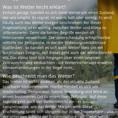
Was ist Wetter leicht erklärt?
Einfach gesagt, handelt es sich beim Wetter um einen Zustand,
der uns umgibt. Es regnet, ist warm, kalt oder sonnig. Es wird
häufig auch das Wetter morgen beschrieben. Bei dieser
Fragestellung ist es wichtig, zwischen Wetter und Klima zu
differenzieren. Denn die beiden Begriffe werden oft
miteinander verwechselt. Die Unterscheidung erfolgt hierbei
mithilfe der Zeitspanne, in der die Witterungsverhältnisse
stattfinden - so handelt es sich beim Wetter stets um ein
kurzfristiges Ereignis. Auf dieses geht auch der Wetterbericht
ein. Das Klima lässt sich hingegen über einen längeren
Zeitraum hinweg beobachten - die Wettervorhersage erwähnt
Klimaveränderungen in der Regel nicht.
Wie beschreibt man das Wetter?
Das Wetter ist nichts anderes, als der aktuelle Zustand
spürbarer Klimaelemente. Hierbei handelt es sich um
Niederschlag, Temperatur, Sonne, Bewölkung und Wind an
einem bestimmten Ort zu einem fixen Zeitpunkt. Auf diese
Aspekte geht auch der Wetterbericht ein - er besagt
beispielsweise, wie das Wetter Morgen wird. Diese
Erscheinung spielt sich übrigens nur in der Troposphäre - also
der untersten Schicht der Erdatmosphäre - ab. Denn: umso