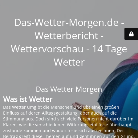
Das-Wetter-Morgen.de -
Wetterbericht -
Wettervorschau - 14 Tage
Wetter
Das Wetter Morgen
Was ist Wetter
Das Wetter umgibt die Menschen und übt einen großen
Einfluss auf deren Alltagsgestaltung, aber auch auf die
Stimmung aus. Doch sind sich viele Personen nicht darüber im
Klaren, wie die verschiedenen Witterungseinflüsse überhaupt
zustande kommen und wodurch sie sich auszeichnen. Der
Beitrag greift diese Themen auf und geht ihnen auf den Grund.