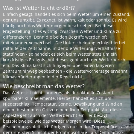
Was ist Wetter leicht erklärt?
Einfach gesagt, handelt es sich beim Wetter um einen Zustand,
der uns umgibt. Es regnet, ist warm, kalt oder sonnig. Es wird
häufig auch das Wetter morgen beschrieben. Bei dieser
Fragestellung ist es wichtig, zwischen Wetter und Klima zu
differenzieren. Denn die beiden Begriffe werden oft
miteinander verwechselt. Die Unterscheidung erfolgt hierbei
mithilfe der Zeitspanne, in der die Witterungsverhältnisse
stattfinden - so handelt es sich beim Wetter stets um ein
kurzfristiges Ereignis. Auf dieses geht auch der Wetterbericht
ein. Das Klima lässt sich hingegen über einen längeren
Zeitraum hinweg beobachten - die Wettervorhersage erwähnt
Klimaveränderungen in der Regel nicht.
Wie beschreibt man das Wetter?
Das Wetter ist nichts anderes, als der aktuelle Zustand
spürbarer Klimaelemente. Hierbei handelt es sich um
Niederschlag, Temperatur, Sonne, Bewölkung und Wind an
einem bestimmten Ort zu einem fixen Zeitpunkt. Auf diese
Aspekte geht auch der Wetterbericht ein - er besagt
beispielsweise, wie das Wetter Morgen wird. Diese
Erscheinung spielt sich übrigens nur in der Troposphäre - also
der untersten Schicht der Erdatmosphäre - ab. Denn: umso