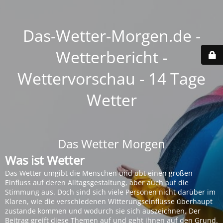
Das-Wetter-Morgen.de -
Wetterbericht -
Wettervorschau - 14 Tage
Wetter
Das Wetter Morgen
Was ist Wetter
Das Wetter umgibt die Menschen und übt einen großen
Einfluss auf deren Alltagsgestaltung, aber auch auf die
Stimmung aus. Doch sind sich viele Personen nicht darüber im
Klaren, wie die verschiedenen Witterungseinflüsse überhaupt
zustande kommen und wodurch sie sich auszeichnen. Der
Beitrag greift diese Themen auf und geht ihnen auf den Grund.