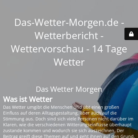
Das-Wetter-Morgen.de -
Wetterbericht -
Wettervorschau - 14 Tage
Wetter
Das Wetter Morgen
Was ist Wetter
Das Wetter umgibt die Menschen und übt einen großen
Einfluss auf deren Alltagsgestaltung, aber auch auf die
Stimmung aus. Doch sind sich viele Personen nicht darüber im
Klaren, wie die verschiedenen Witterungseinflüsse überhaupt
zustande kommen und wodurch sie sich auszeichnen. Der
Beitrag greift diese Themen auf und geht ihnen auf den Grund.