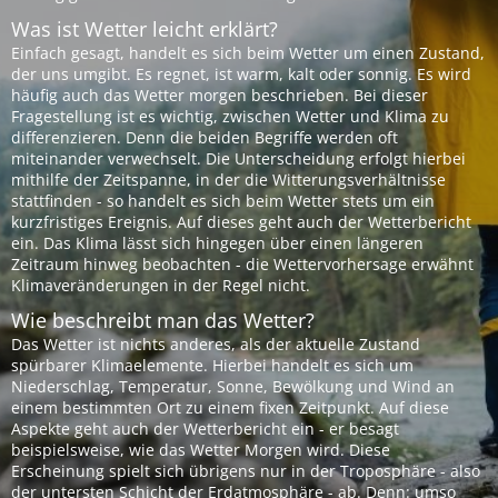
Was ist Wetter leicht erklärt?
Einfach gesagt, handelt es sich beim Wetter um einen Zustand,
der uns umgibt. Es regnet, ist warm, kalt oder sonnig. Es wird
häufig auch das Wetter morgen beschrieben. Bei dieser
Fragestellung ist es wichtig, zwischen Wetter und Klima zu
differenzieren. Denn die beiden Begriffe werden oft
miteinander verwechselt. Die Unterscheidung erfolgt hierbei
mithilfe der Zeitspanne, in der die Witterungsverhältnisse
stattfinden - so handelt es sich beim Wetter stets um ein
kurzfristiges Ereignis. Auf dieses geht auch der Wetterbericht
ein. Das Klima lässt sich hingegen über einen längeren
Zeitraum hinweg beobachten - die Wettervorhersage erwähnt
Klimaveränderungen in der Regel nicht.
Wie beschreibt man das Wetter?
Das Wetter ist nichts anderes, als der aktuelle Zustand
spürbarer Klimaelemente. Hierbei handelt es sich um
Niederschlag, Temperatur, Sonne, Bewölkung und Wind an
einem bestimmten Ort zu einem fixen Zeitpunkt. Auf diese
Aspekte geht auch der Wetterbericht ein - er besagt
beispielsweise, wie das Wetter Morgen wird. Diese
Erscheinung spielt sich übrigens nur in der Troposphäre - also
der untersten Schicht der Erdatmosphäre - ab. Denn: umso