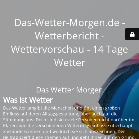
Das-Wetter-Morgen.de -
Wetterbericht -
Wettervorschau - 14 Tage
Wetter
Das Wetter Morgen
Was ist Wetter
Das Wetter umgibt die Menschen und übt einen großen
Einfluss auf deren Alltagsgestaltung, aber auch auf die
Stimmung aus. Doch sind sich viele Personen nicht darüber im
Klaren, wie die verschiedenen Witterungseinflüsse überhaupt
zustande kommen und wodurch sie sich auszeichnen. Der
Beitrag greift diese Themen auf und geht ihnen auf den Grund.