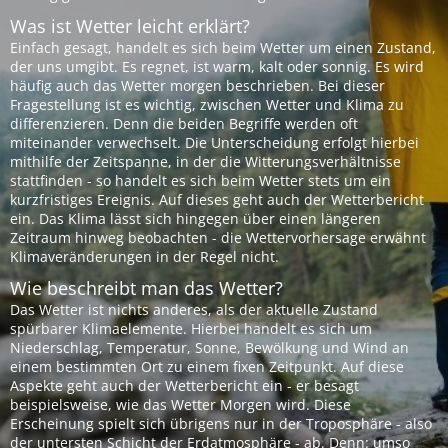
Was ist Wetter leicht erklärt?
Einfach gesagt, handelt es sich beim Wetter um einen Zustand,
der uns umgibt. Es regnet, ist warm, kalt oder sonnig. Es wird
häufig auch das Wetter morgen beschrieben. Bei dieser
Fragestellung ist es wichtig, zwischen Wetter und Klima zu
differenzieren. Denn die beiden Begriffe werden oft
miteinander verwechselt. Die Unterscheidung erfolgt hierbei
mithilfe der Zeitspanne, in der die Witterungsverhältnisse
stattfinden - so handelt es sich beim Wetter stets um ein
kurzfristiges Ereignis. Auf dieses geht auch der Wetterbericht
ein. Das Klima lässt sich hingegen über einen längeren
Zeitraum hinweg beobachten - die Wettervorhersage erwähnt
Klimaveränderungen in der Regel nicht.
Wie beschreibt man das Wetter?
Das Wetter ist nichts anderes, als der aktuelle Zustand
spürbarer Klimaelemente. Hierbei handelt es sich um
Niederschlag, Temperatur, Sonne, Bewölkung und Wind an
einem bestimmten Ort zu einem fixen Zeitpunkt. Auf diese
Aspekte geht auch der Wetterbericht ein - er besagt
beispielsweise, wie das Wetter Morgen wird. Diese
Erscheinung spielt sich übrigens nur in der Troposphäre - also
der untersten Schicht der Erdatmosphäre - ab. Denn: umso