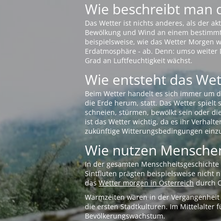
Wie beschreibt man 
Das Wetter ist nichts anderes, als der 
Bewölkung und Wind an einem bestimmten 
beispielsweise, wie das Wetter Morgen wi
Erdatmosphäre - ab. Denn: umso weiter 
Grad an Luftfeuchtigkeit wächst.
Wie entsteht das Wett
Beim Wetter handelt es sich immer um d
die Erde herum, statt. Das Wetter spielt
schneien, stürmen, bewölkt sein oder di
ist das Wetter wichtig, da es ihr Verhalt
zukünftige Witterungsbedingungen einzu
Wie nutzen Menschen
In der gesamten Menschheitsgeschichte s
Sintfluten prägten beispielsweise nicht
das
Wetter morgen in Österreich
durch O
Warmzeiten waren in der Vergangenheit s
die ersten Stadtkulturen. Im Mittelalte
Bevölkerungswachstum.