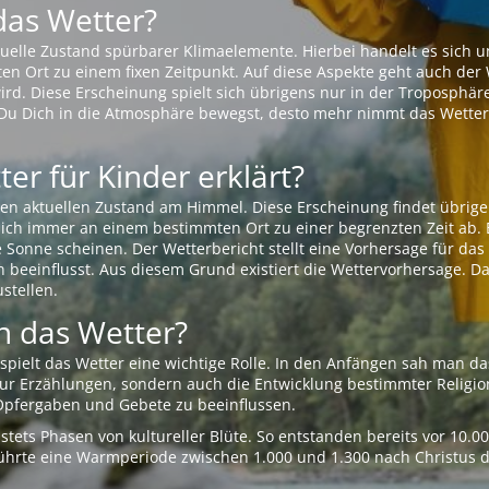
das Wetter?
aktuelle Zustand spürbarer Klimaelemente. Hierbei handelt es sich
Ort zu einem fixen Zeitpunkt. Auf diese Aspekte geht auch der W
rd. Diese Erscheinung spielt sich übrigens nur in der Troposphäre
Du Dich in die Atmosphäre bewegst, desto mehr nimmt das Wetter
er für Kinder erklärt?
en aktuellen Zustand am Himmel. Diese Erscheinung findet übrige
 sich immer an einem bestimmten Ort zu einer begrenzten Zeit ab. 
e Sonne scheinen. Der Wetterbericht stellt eine Vorhersage für d
en beeinflusst. Aus diesem Grund existiert die Wettervorhersage. D
stellen.
 das Wetter?
pielt das Wetter eine wichtige Rolle. In den Anfängen sah man da
 nur Erzählungen, sondern auch die Entwicklung bestimmter Relig
pfergaben und Gebete zu beeinflussen.
tets Phasen von kultureller Blüte. So entstanden bereits vor 10.
r führte eine Warmperiode zwischen 1.000 und 1.300 nach Christus