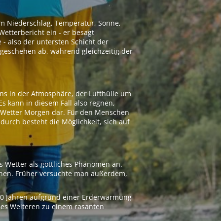
 um Niederschlag, Temperatur, Sonne,
etterbericht ein - er besagt
 - also der untersten Schicht der
geschehen ab, während gleichzeitig der
ns in der Atmosphäre, der Lufthülle um
Es kann in diesem Fall also regnen,
as Wetter Morgen dar. Für den Menschen
adurch besteht die Möglichkeit, sich auf
s Wetter als göttliches Phänomen an.
ionen. Früher versuchte man außerdem,
000 Jahren aufgrund einer Erderwärmung
 des Weiteren zu einem rasanten