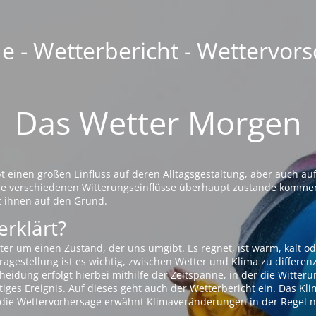
 - Wetterbericht - Wettervors
Das Wetter Morgen
einen großen Einfluss auf deren Alltagsgestaltung, aber auch auf
die verschiedenen Witterungseinflüsse überhaupt zustande komme
t ihnen auf den Grund.
erklärt?
ter um einen Zustand, der uns umgibt. Es regnet, ist warm, kalt od
agestellung ist es wichtig, zwischen Wetter und Klima zu differen
eidung erfolgt hierbei mithilfe der Zeitspanne, in der die Witteru
tiges Ereignis. Auf dieses geht auch der Wetterbericht ein. Das Kl
die Wettervorhersage erwähnt Klimaveränderungen in der Regel n