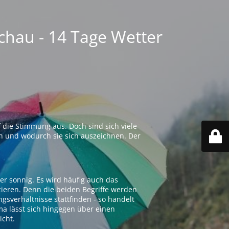
chau - 14 Tage Wetter
 die Stimmung aus. Doch sind sich viele
n und wodurch sie sich auszeichnen. Der
er sonnig. Es wird häufig auch das
zieren. Denn die beiden Begriffe werden
ngsverhältnisse stattfinden - so handelt
ima lässt sich hingegen über einen
icht.