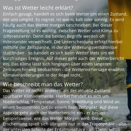
Was ist Wetter leicht erklärt?
Einfach gesagt, handelt es sich beim Wetter um einen Zustand,
der uns umgibt. Es regnet, ist warm, kalt oder sonnig. Es wird
häufig auch das Wetter morgen beschrieben. Bei dieser
Fragestellung ist es wichtig, zwischen Wetter und Klima zu
differenzieren. Denn die beiden Begriffe werden oft
miteinander verwechselt. Die Unterscheidung erfolgt hierbei
mithilfe der Zeitspanne, in der die Witterungsverhältnisse
stattfinden - so handelt es sich beim Wetter stets um ein
kurzfristiges Ereignis. Auf dieses geht auch der Wetterbericht
ein. Das Klima lässt sich hingegen über einen längeren
Zeitraum hinweg beobachten - die Wettervorhersage erwähnt
Klimaveränderungen in der Regel nicht.
Wie beschreibt man das Wetter?
Das Wetter ist nichts anderes, als der aktuelle Zustand
spürbarer Klimaelemente. Hierbei handelt es sich um
Niederschlag, Temperatur, Sonne, Bewölkung und Wind an
einem bestimmten Ort zu einem fixen Zeitpunkt. Auf diese
Aspekte geht auch der Wetterbericht ein - er besagt
beispielsweise, wie das Wetter Morgen wird. Diese
Erscheinung spielt sich übrigens nur in der Troposphäre - also
der untersten Schicht der Erdatmosphäre - ab. Denn: umso