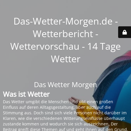
Das-Wetter-Morgen.de -
Wetterbericht -
Wettervorschau - 14 Tage
Wetter
Das Wetter Morgen
Was ist Wetter
Das Wetter umgibt die Menschen und übt einen großen
Einfluss auf deren Alltagsgestaltung, aber auch auf die
Stimmung aus. Doch sind sich viele Personen nicht darüber im
Klaren, wie die verschiedenen Witterungseinflüsse überhaupt
zustande kommen und wodurch sie sich auszeichnen. Der
Beitrag greift diese Themen auf und geht ihnen auf den Grund.