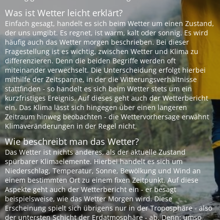
Was ist Wetter leicht erklärt?
Einfach gesagt, handelt es sich beim Wetter um einen Zustand,
der uns umgibt. Es regnet, ist warm, kalt oder sonnig. Es wird
häufig auch das Wetter morgen beschrieben. Bei dieser
Fragestellung ist es wichtig, zwischen Wetter und Klima zu
differenzieren. Denn die beiden Begriffe werden oft
miteinander verwechselt. Die Unterscheidung erfolgt hierbei
mithilfe der Zeitspanne, in der die Witterungsverhältnisse
stattfinden - so handelt es sich beim Wetter stets um ein
kurzfristiges Ereignis. Auf dieses geht auch der Wetterbericht
ein. Das Klima lässt sich hingegen über einen längeren
Zeitraum hinweg beobachten - die Wettervorhersage erwähnt
Klimaveränderungen in der Regel nicht.
Wie beschreibt man das Wetter?
Das Wetter ist nichts anderes, als der aktuelle Zustand
spürbarer Klimaelemente. Hierbei handelt es sich um
Niederschlag, Temperatur, Sonne, Bewölkung und Wind an
einem bestimmten Ort zu einem fixen Zeitpunkt. Auf diese
Aspekte geht auch der Wetterbericht ein - er besagt
beispielsweise, wie das Wetter Morgen wird. Diese
Erscheinung spielt sich übrigens nur in der Troposphäre - also
der untersten Schicht der Erdatmosphäre - ab. Denn: umso