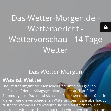
Das-Wetter-Morgen.de -
Wetterbericht -
Wettervorschau - 14 Tage
Wetter
Das Wetter Morgen
Was ist Wetter
Das Wetter umgibt die Menschen und übt einen großen
Einfluss auf deren Alltagsgestaltung, aber auch auf die
Stimmung aus. Doch sind sich viele Personen nicht darüber im
Klaren, wie die verschiedenen Witterungseinflüsse überhaupt
zustande kommen und wodurch sie sich auszeichnen. Der
Beitrag greift diese Themen auf und geht ihnen auf den Grund.