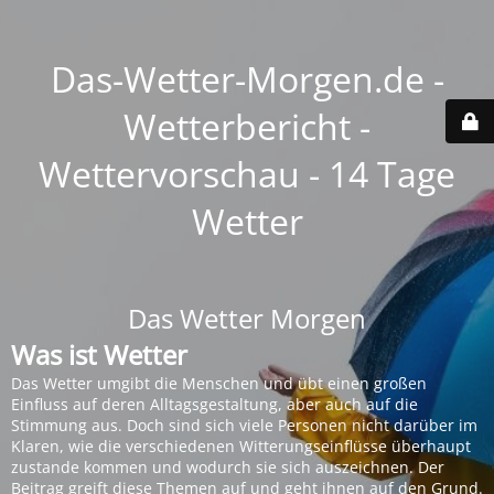
Das-Wetter-Morgen.de -
Wetterbericht -
Wettervorschau - 14 Tage
Wetter
Das Wetter Morgen
Was ist Wetter
Das Wetter umgibt die Menschen und übt einen großen
Einfluss auf deren Alltagsgestaltung, aber auch auf die
Stimmung aus. Doch sind sich viele Personen nicht darüber im
Klaren, wie die verschiedenen Witterungseinflüsse überhaupt
zustande kommen und wodurch sie sich auszeichnen. Der
Beitrag greift diese Themen auf und geht ihnen auf den Grund.