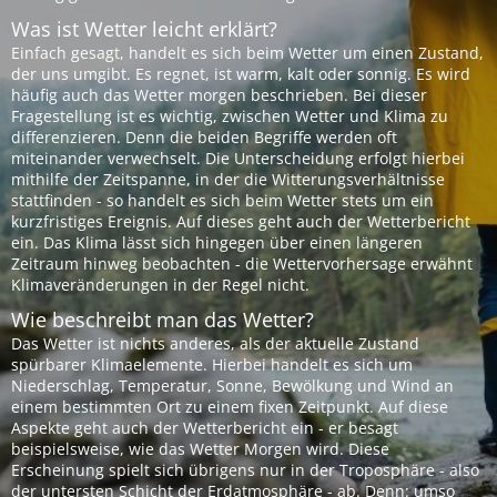
Was ist Wetter leicht erklärt?
Einfach gesagt, handelt es sich beim Wetter um einen Zustand,
der uns umgibt. Es regnet, ist warm, kalt oder sonnig. Es wird
häufig auch das Wetter morgen beschrieben. Bei dieser
Fragestellung ist es wichtig, zwischen Wetter und Klima zu
differenzieren. Denn die beiden Begriffe werden oft
miteinander verwechselt. Die Unterscheidung erfolgt hierbei
mithilfe der Zeitspanne, in der die Witterungsverhältnisse
stattfinden - so handelt es sich beim Wetter stets um ein
kurzfristiges Ereignis. Auf dieses geht auch der Wetterbericht
ein. Das Klima lässt sich hingegen über einen längeren
Zeitraum hinweg beobachten - die Wettervorhersage erwähnt
Klimaveränderungen in der Regel nicht.
Wie beschreibt man das Wetter?
Das Wetter ist nichts anderes, als der aktuelle Zustand
spürbarer Klimaelemente. Hierbei handelt es sich um
Niederschlag, Temperatur, Sonne, Bewölkung und Wind an
einem bestimmten Ort zu einem fixen Zeitpunkt. Auf diese
Aspekte geht auch der Wetterbericht ein - er besagt
beispielsweise, wie das Wetter Morgen wird. Diese
Erscheinung spielt sich übrigens nur in der Troposphäre - also
der untersten Schicht der Erdatmosphäre - ab. Denn: umso