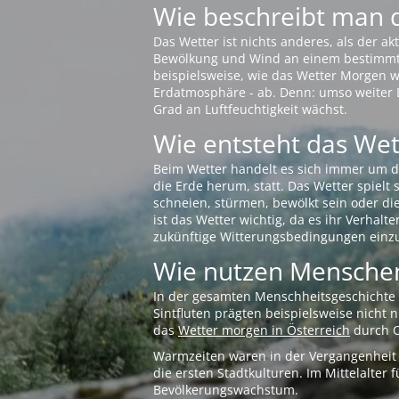
Wie beschreibt man 
Das Wetter ist nichts anderes, als der 
Bewölkung und Wind an einem bestimmten 
beispielsweise, wie das Wetter Morgen wi
Erdatmosphäre - ab. Denn: umso weiter 
Grad an Luftfeuchtigkeit wächst.
Wie entsteht das Wett
Beim Wetter handelt es sich immer um d
die Erde herum, statt. Das Wetter spielt
schneien, stürmen, bewölkt sein oder di
ist das Wetter wichtig, da es ihr Verhalt
zukünftige Witterungsbedingungen einzu
Wie nutzen Menschen
In der gesamten Menschheitsgeschichte s
Sintfluten prägten beispielsweise nicht
das
Wetter morgen in Österreich
durch O
Warmzeiten waren in der Vergangenheit s
die ersten Stadtkulturen. Im Mittelalte
Bevölkerungswachstum.