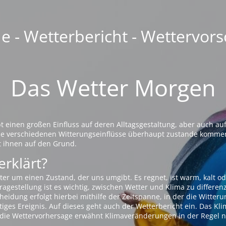
 - Wetterbericht - Wettervors
Das Wetter Morgen
einen großen Einfluss auf deren Alltagsgestaltung, aber auch auf
die verschiedenen Witterungseinflüsse überhaupt zustande komme
t ihnen auf den Grund.
erklärt?
ter um einen Zustand, der uns umgibt. Es regnet, ist warm, kalt od
agestellung ist es wichtig, zwischen Wetter und Klima zu differen
eidung erfolgt hierbei mithilfe der Zeitspanne, in der die Witteru
tiges Ereignis. Auf dieses geht auch der Wetterbericht ein. Das Kl
die Wettervorhersage erwähnt Klimaveränderungen in der Regel n