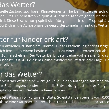
das Wetter?
aktuelle Zustand spürbarer Klimaelemente. Hierbei handelt es sich
Ort zu einem fixen Zeitpunkt. Auf diese Aspekte geht auch der W
rd. Diese Erscheinung spielt sich übrigens nur in der Troposphäre
Du Dich in die Atmosphäre bewegst, desto mehr nimmt das Wetter
er für Kinder erklärt?
en aktuellen Zustand am Himmel. Diese Erscheinung findet übrige
 sich immer an einem bestimmten Ort zu einer begrenzten Zeit ab. 
e Sonne scheinen. Der Wetterbericht stellt eine Vorhersage für d
en beeinflusst. Aus diesem Grund existiert die Wettervorhersage. D
stellen.
 das Wetter?
pielt das Wetter eine wichtige Rolle. In den Anfängen sah man da
 nur Erzählungen, sondern auch die Entwicklung bestimmter Relig
pfergaben und Gebete zu beeinflussen.
tets Phasen von kultureller Blüte. So entstanden bereits vor 10.
r führte eine Warmperiode zwischen 1.000 und 1.300 nach Christus