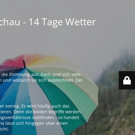
chau - 14 Tage Wetter
 die Stimmung aus. Doch sind sich viele
n und wodurch sie sich auszeichnen. Der
er sonnig. Es wird häufig auch das
zieren. Denn die beiden Begriffe werden
ngsverhältnisse stattfinden - so handelt
ima lässt sich hingegen über einen
icht.