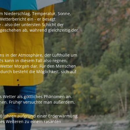
 um Niederschlag, Temperatur, Sonne,
etterbericht ein - er besagt
 - also der untersten Schicht der
geschehen ab, während gleichzeitig der
ns in der Atmosphäre, der Lufthülle um
Es kann in diesem Fall also regnen,
as Wetter Morgen dar. Für den Menschen
adurch besteht die Möglichkeit, sich auf
s Wetter als göttliches Phänomen an.
ionen. Früher versuchte man außerdem,
000 Jahren aufgrund einer Erderwärmung
 des Weiteren zu einem rasanten