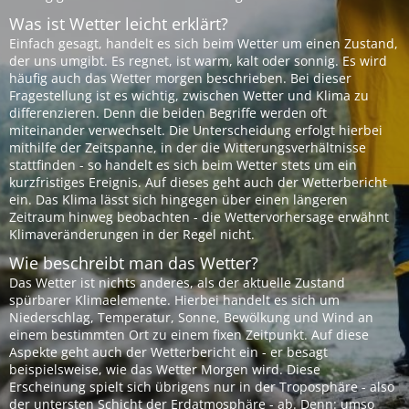
Was ist Wetter leicht erklärt?
Einfach gesagt, handelt es sich beim Wetter um einen Zustand,
der uns umgibt. Es regnet, ist warm, kalt oder sonnig. Es wird
häufig auch das Wetter morgen beschrieben. Bei dieser
Fragestellung ist es wichtig, zwischen Wetter und Klima zu
differenzieren. Denn die beiden Begriffe werden oft
miteinander verwechselt. Die Unterscheidung erfolgt hierbei
mithilfe der Zeitspanne, in der die Witterungsverhältnisse
stattfinden - so handelt es sich beim Wetter stets um ein
kurzfristiges Ereignis. Auf dieses geht auch der Wetterbericht
ein. Das Klima lässt sich hingegen über einen längeren
Zeitraum hinweg beobachten - die Wettervorhersage erwähnt
Klimaveränderungen in der Regel nicht.
Wie beschreibt man das Wetter?
Das Wetter ist nichts anderes, als der aktuelle Zustand
spürbarer Klimaelemente. Hierbei handelt es sich um
Niederschlag, Temperatur, Sonne, Bewölkung und Wind an
einem bestimmten Ort zu einem fixen Zeitpunkt. Auf diese
Aspekte geht auch der Wetterbericht ein - er besagt
beispielsweise, wie das Wetter Morgen wird. Diese
Erscheinung spielt sich übrigens nur in der Troposphäre - also
der untersten Schicht der Erdatmosphäre - ab. Denn: umso