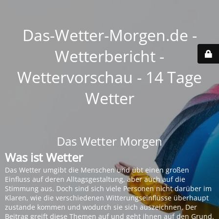
Das-Wetter-Morgen.de -
Wetterbericht -
Wettervorschau - 14 Tage
Wetter
Das Wetter Morgen
Was ist Wetter
Das Wetter umgibt die Menschen und übt einen großen
Einfluss auf deren Alltagsgestaltung, aber auch auf die
Stimmung aus. Doch sind sich viele Personen nicht darüber im
Klaren, wie die verschiedenen Witterungseinflüsse überhaupt
zustande kommen und wodurch sie sich auszeichnen. Der
Beitrag greift diese Themen auf und geht ihnen auf den Grund.