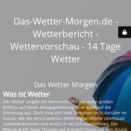
Das-Wetter-Morgen.de -
Wetterbericht -
Wettervorschau - 14 Tage
Wetter
Das Wetter Morgen
Was ist Wetter
Das Wetter umgibt die Menschen und übt einen großen
Einfluss auf deren Alltagsgestaltung, aber auch auf die
Stimmung aus. Doch sind sich viele Personen nicht darüber im
Klaren, wie die verschiedenen Witterungseinflüsse überhaupt
zustande kommen und wodurch sie sich auszeichnen. Der
Beitrag greift diese Themen auf und geht ihnen auf den Grund.