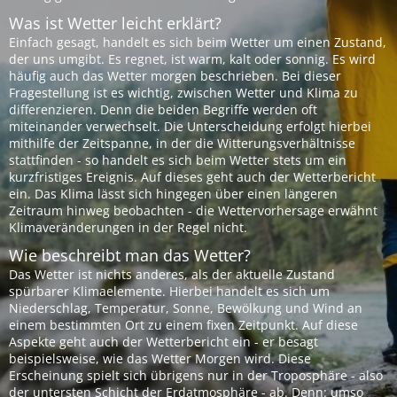
Was ist Wetter leicht erklärt?
Einfach gesagt, handelt es sich beim Wetter um einen Zustand,
der uns umgibt. Es regnet, ist warm, kalt oder sonnig. Es wird
häufig auch das Wetter morgen beschrieben. Bei dieser
Fragestellung ist es wichtig, zwischen Wetter und Klima zu
differenzieren. Denn die beiden Begriffe werden oft
miteinander verwechselt. Die Unterscheidung erfolgt hierbei
mithilfe der Zeitspanne, in der die Witterungsverhältnisse
stattfinden - so handelt es sich beim Wetter stets um ein
kurzfristiges Ereignis. Auf dieses geht auch der Wetterbericht
ein. Das Klima lässt sich hingegen über einen längeren
Zeitraum hinweg beobachten - die Wettervorhersage erwähnt
Klimaveränderungen in der Regel nicht.
Wie beschreibt man das Wetter?
Das Wetter ist nichts anderes, als der aktuelle Zustand
spürbarer Klimaelemente. Hierbei handelt es sich um
Niederschlag, Temperatur, Sonne, Bewölkung und Wind an
einem bestimmten Ort zu einem fixen Zeitpunkt. Auf diese
Aspekte geht auch der Wetterbericht ein - er besagt
beispielsweise, wie das Wetter Morgen wird. Diese
Erscheinung spielt sich übrigens nur in der Troposphäre - also
der untersten Schicht der Erdatmosphäre - ab. Denn: umso