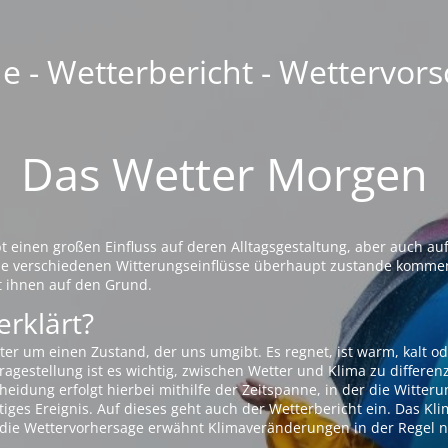
 - Wetterbericht - Wettervors
Das Wetter Morgen
einen großen Einfluss auf deren Alltagsgestaltung, aber auch auf
die verschiedenen Witterungseinflüsse überhaupt zustande komme
t ihnen auf den Grund.
erklärt?
ter um einen Zustand, der uns umgibt. Es regnet, ist warm, kalt od
agestellung ist es wichtig, zwischen Wetter und Klima zu differen
eidung erfolgt hierbei mithilfe der Zeitspanne, in der die Witteru
tiges Ereignis. Auf dieses geht auch der Wetterbericht ein. Das Kl
die Wettervorhersage erwähnt Klimaveränderungen in der Regel n