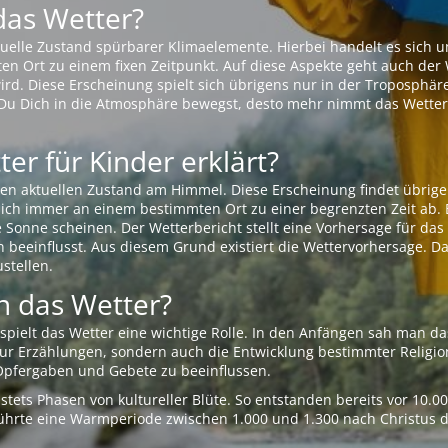
das Wetter?
aktuelle Zustand spürbarer Klimaelemente. Hierbei handelt es sich
Ort zu einem fixen Zeitpunkt. Auf diese Aspekte geht auch der W
rd. Diese Erscheinung spielt sich übrigens nur in der Troposphäre
Du Dich in die Atmosphäre bewegst, desto mehr nimmt das Wetter
er für Kinder erklärt?
en aktuellen Zustand am Himmel. Diese Erscheinung findet übrige
 sich immer an einem bestimmten Ort zu einer begrenzten Zeit ab. 
e Sonne scheinen. Der Wetterbericht stellt eine Vorhersage für d
en beeinflusst. Aus diesem Grund existiert die Wettervorhersage. D
stellen.
 das Wetter?
pielt das Wetter eine wichtige Rolle. In den Anfängen sah man da
 nur Erzählungen, sondern auch die Entwicklung bestimmter Relig
pfergaben und Gebete zu beeinflussen.
tets Phasen von kultureller Blüte. So entstanden bereits vor 10.
r führte eine Warmperiode zwischen 1.000 und 1.300 nach Christus