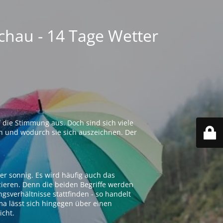
chau - 14 Tage Wetter
 die Stimmung aus. Doch sind sich viele
n und wodurch sie sich auszeichnen. Der
er sonnig. Es wird häufig auch das
zieren. Denn die beiden Begriffe werden
ngsverhältnisse stattfinden - so handelt
ima lässt sich hingegen über einen
icht.