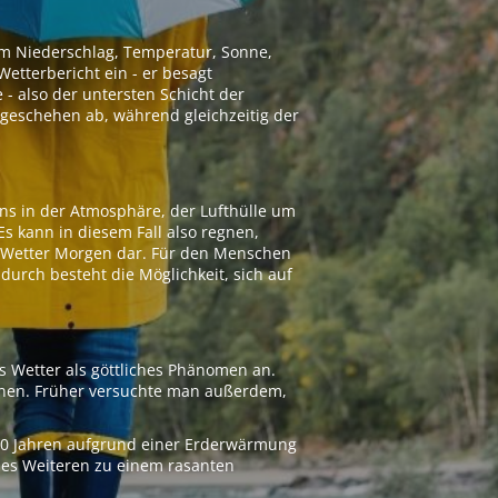
 um Niederschlag, Temperatur, Sonne,
etterbericht ein - er besagt
 - also der untersten Schicht der
geschehen ab, während gleichzeitig der
ns in der Atmosphäre, der Lufthülle um
Es kann in diesem Fall also regnen,
as Wetter Morgen dar. Für den Menschen
adurch besteht die Möglichkeit, sich auf
s Wetter als göttliches Phänomen an.
ionen. Früher versuchte man außerdem,
000 Jahren aufgrund einer Erderwärmung
 des Weiteren zu einem rasanten