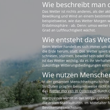
Wie beschreibt man 
Das Wetter ist nichts anderes, als der 
Bewölkung und Wind an einem bestimmten 
beispielsweise, wie das Wetter Morgen wi
Erdatmosphäre - ab. Denn: umso weiter 
Grad an Luftfeuchtigkeit wächst.
Wie entsteht das Wett
Beim Wetter handelt es sich immer um d
die Erde herum, statt. Das Wetter spielt
schneien, stürmen, bewölkt sein oder di
ist das Wetter wichtig, da es ihr Verhalt
zukünftige Witterungsbedingungen einzu
Wie nutzen Menschen
In der gesamten Menschheitsgeschichte s
Sintfluten prägten beispielsweise nicht
das
Wetter morgen in Österreich
durch O
Warmzeiten waren in der Vergangenheit s
die ersten Stadtkulturen. Im Mittelalte
Bevölkerungswachstum.