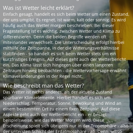
Was ist Wetter leicht erklärt?
Einfach gesagt, handelt es sich beim Wetter um einen Zustand,
der uns umgibt. Es regnet, ist warm, kalt oder sonnig. Es wird
häufig auch das Wetter morgen beschrieben. Bei dieser
Fragestellung ist es wichtig, zwischen Wetter und Klima zu
differenzieren. Denn die beiden Begriffe werden oft
miteinander verwechselt. Die Unterscheidung erfolgt hierbei
mithilfe der Zeitspanne, in der die Witterungsverhältnisse
stattfinden - so handelt es sich beim Wetter stets um ein
kurzfristiges Ereignis. Auf dieses geht auch der Wetterbericht
ein. Das Klima lässt sich hingegen über einen längeren
Zeitraum hinweg beobachten - die Wettervorhersage erwähnt
Klimaveränderungen in der Regel nicht.
Wie beschreibt man das Wetter?
Das Wetter ist nichts anderes, als der aktuelle Zustand
spürbarer Klimaelemente. Hierbei handelt es sich um
Niederschlag, Temperatur, Sonne, Bewölkung und Wind an
einem bestimmten Ort zu einem fixen Zeitpunkt. Auf diese
Aspekte geht auch der Wetterbericht ein - er besagt
beispielsweise, wie das Wetter Morgen wird. Diese
Erscheinung spielt sich übrigens nur in der Troposphäre - also
der untersten Schicht der Erdatmosphäre - ab. Denn: umso