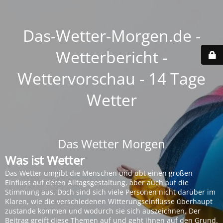
Das-Wetter-Morgen.de -
Wetterbericht -
Wettervorschau - 14 Tage
Wetter
Das Wetter Morgen
Was ist Wetter
Das Wetter umgibt die Menschen und übt einen großen
Einfluss auf deren Alltagsgestaltung, aber auch auf die
Stimmung aus. Doch sind sich viele Personen nicht darüber im
Klaren, wie die verschiedenen Witterungseinflüsse überhaupt
zustande kommen und wodurch sie sich auszeichnen. Der
Beitrag greift diese Themen auf und geht ihnen auf den Grund.