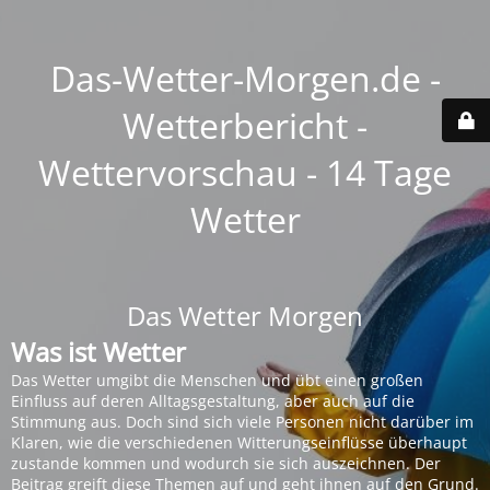
Das-Wetter-Morgen.de -
Wetterbericht -
Wettervorschau - 14 Tage
Wetter
Das Wetter Morgen
Was ist Wetter
Das Wetter umgibt die Menschen und übt einen großen
Einfluss auf deren Alltagsgestaltung, aber auch auf die
Stimmung aus. Doch sind sich viele Personen nicht darüber im
Klaren, wie die verschiedenen Witterungseinflüsse überhaupt
zustande kommen und wodurch sie sich auszeichnen. Der
Beitrag greift diese Themen auf und geht ihnen auf den Grund.