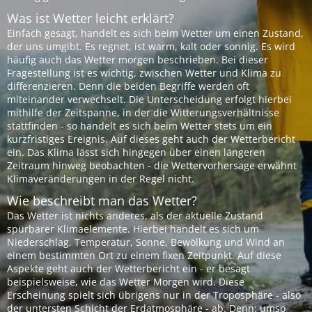
Was ist Wetter leicht erklärt?
Einfach gesagt, handelt es sich beim Wetter um einen Zustand,
der uns umgibt. Es regnet, ist warm, kalt oder sonnig. Es wird
häufig auch das Wetter morgen beschrieben. Bei dieser
Fragestellung ist es wichtig, zwischen Wetter und Klima zu
differenzieren. Denn die beiden Begriffe werden oft
miteinander verwechselt. Die Unterscheidung erfolgt hierbei
mithilfe der Zeitspanne, in der die Witterungsverhältnisse
stattfinden - so handelt es sich beim Wetter stets um ein
kurzfristiges Ereignis. Auf dieses geht auch der Wetterbericht
ein. Das Klima lässt sich hingegen über einen längeren
Zeitraum hinweg beobachten - die Wettervorhersage erwähnt
Klimaveränderungen in der Regel nicht.
Wie beschreibt man das Wetter?
Das Wetter ist nichts anderes, als der aktuelle Zustand
spürbarer Klimaelemente. Hierbei handelt es sich um
Niederschlag, Temperatur, Sonne, Bewölkung und Wind an
einem bestimmten Ort zu einem fixen Zeitpunkt. Auf diese
Aspekte geht auch der Wetterbericht ein - er besagt
beispielsweise, wie das Wetter Morgen wird. Diese
Erscheinung spielt sich übrigens nur in der Troposphäre - also
der untersten Schicht der Erdatmosphäre - ab. Denn: umso