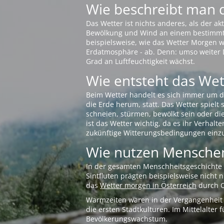
Wie beschreibt man 
Das Wetter ist nichts anderes, als der 
Bewölkung und Wind an einem bestimmten 
beispielsweise, wie das Wetter Morgen wi
Erdatmosphäre - ab. Denn: umso weiter 
Grad an Luftfeuchtigkeit wächst.
Wie entsteht das Wett
Beim Wetter handelt es sich immer um d
die Erde herum, statt. Das Wetter spielt
schneien, stürmen, bewölkt sein oder di
ist das Wetter wichtig, da es ihr Verhalt
zukünftige Witterungsbedingungen einzu
Wie nutzen Menschen
In der gesamten Menschheitsgeschichte s
Sintfluten prägten beispielsweise nicht
das
Wetter morgen in Österreich
durch O
Warmzeiten waren in der Vergangenheit s
die ersten Stadtkulturen. Im Mittelalte
Bevölkerungswachstum.