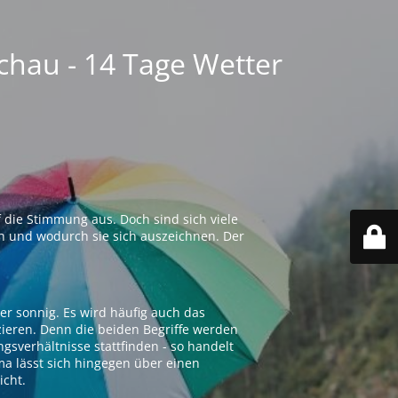
chau - 14 Tage Wetter
 die Stimmung aus. Doch sind sich viele
n und wodurch sie sich auszeichnen. Der
er sonnig. Es wird häufig auch das
zieren. Denn die beiden Begriffe werden
ngsverhältnisse stattfinden - so handelt
ima lässt sich hingegen über einen
icht.