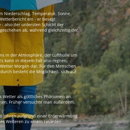
 um Niederschlag, Temperatur, Sonne,
etterbericht ein - er besagt
 - also der untersten Schicht der
geschehen ab, während gleichzeitig der
ns in der Atmosphäre, der Lufthülle um
Es kann in diesem Fall also regnen,
as Wetter Morgen dar. Für den Menschen
adurch besteht die Möglichkeit, sich auf
s Wetter als göttliches Phänomen an.
ionen. Früher versuchte man außerdem,
000 Jahren aufgrund einer Erderwärmung
 des Weiteren zu einem rasanten