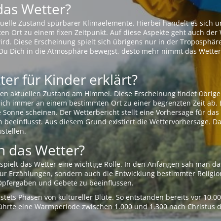
das Wetter?
aktuelle Zustand spürbarer Klimaelemente. Hierbei handelt es sich
Ort zu einem fixen Zeitpunkt. Auf diese Aspekte geht auch der W
rd. Diese Erscheinung spielt sich übrigens nur in der Troposphäre
Du Dich in die Atmosphäre bewegst, desto mehr nimmt das Wetter
er für Kinder erklärt?
en aktuellen Zustand am Himmel. Diese Erscheinung findet übrige
 sich immer an einem bestimmten Ort zu einer begrenzten Zeit ab. 
e Sonne scheinen. Der Wetterbericht stellt eine Vorhersage für d
en beeinflusst. Aus diesem Grund existiert die Wettervorhersage. D
stellen.
 das Wetter?
pielt das Wetter eine wichtige Rolle. In den Anfängen sah man da
 nur Erzählungen, sondern auch die Entwicklung bestimmter Relig
pfergaben und Gebete zu beeinflussen.
tets Phasen von kultureller Blüte. So entstanden bereits vor 10.
r führte eine Warmperiode zwischen 1.000 und 1.300 nach Christus