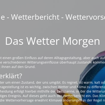
 - Wetterbericht - Wettervors
Das Wetter Morgen
einen großen Einfluss auf deren Alltagsgestaltung, aber auch auf
die verschiedenen Witterungseinflüsse überhaupt zustande komme
t ihnen auf den Grund.
erklärt?
ter um einen Zustand, der uns umgibt. Es regnet, ist warm, kalt od
agestellung ist es wichtig, zwischen Wetter und Klima zu differen
eidung erfolgt hierbei mithilfe der Zeitspanne, in der die Witteru
tiges Ereignis. Auf dieses geht auch der Wetterbericht ein. Das Kl
die Wettervorhersage erwähnt Klimaveränderungen in der Regel n