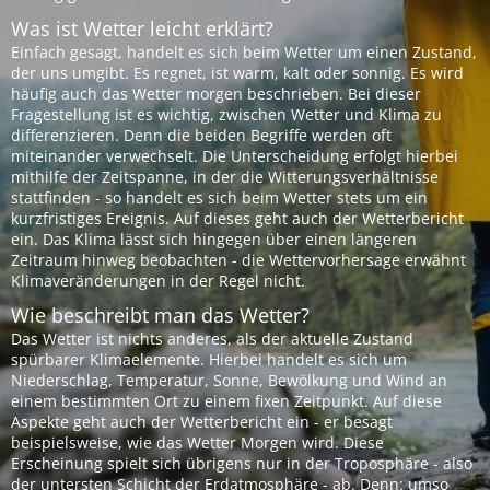
Was ist Wetter leicht erklärt?
Einfach gesagt, handelt es sich beim Wetter um einen Zustand,
der uns umgibt. Es regnet, ist warm, kalt oder sonnig. Es wird
häufig auch das Wetter morgen beschrieben. Bei dieser
Fragestellung ist es wichtig, zwischen Wetter und Klima zu
differenzieren. Denn die beiden Begriffe werden oft
miteinander verwechselt. Die Unterscheidung erfolgt hierbei
mithilfe der Zeitspanne, in der die Witterungsverhältnisse
stattfinden - so handelt es sich beim Wetter stets um ein
kurzfristiges Ereignis. Auf dieses geht auch der Wetterbericht
ein. Das Klima lässt sich hingegen über einen längeren
Zeitraum hinweg beobachten - die Wettervorhersage erwähnt
Klimaveränderungen in der Regel nicht.
Wie beschreibt man das Wetter?
Das Wetter ist nichts anderes, als der aktuelle Zustand
spürbarer Klimaelemente. Hierbei handelt es sich um
Niederschlag, Temperatur, Sonne, Bewölkung und Wind an
einem bestimmten Ort zu einem fixen Zeitpunkt. Auf diese
Aspekte geht auch der Wetterbericht ein - er besagt
beispielsweise, wie das Wetter Morgen wird. Diese
Erscheinung spielt sich übrigens nur in der Troposphäre - also
der untersten Schicht der Erdatmosphäre - ab. Denn: umso