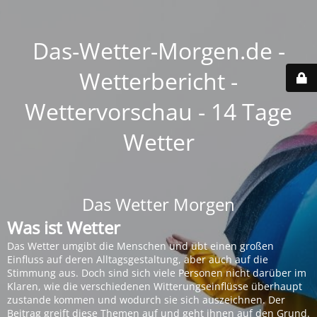
Das-Wetter-Morgen.de -
Wetterbericht -
Wettervorschau - 14 Tage
Wetter
Das Wetter Morgen
Was ist Wetter
Das Wetter umgibt die Menschen und übt einen großen
Einfluss auf deren Alltagsgestaltung, aber auch auf die
Stimmung aus. Doch sind sich viele Personen nicht darüber im
Klaren, wie die verschiedenen Witterungseinflüsse überhaupt
zustande kommen und wodurch sie sich auszeichnen. Der
Beitrag greift diese Themen auf und geht ihnen auf den Grund.