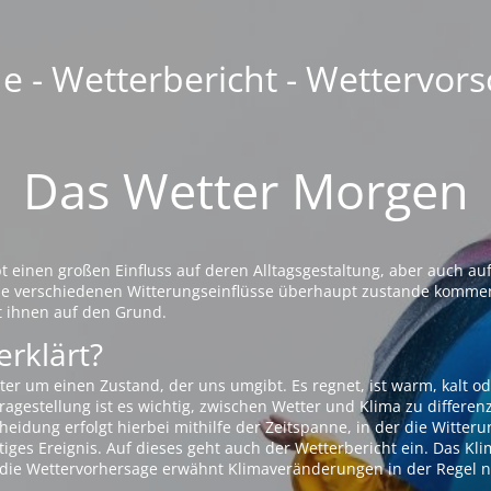
 - Wetterbericht - Wettervors
Das Wetter Morgen
einen großen Einfluss auf deren Alltagsgestaltung, aber auch auf
die verschiedenen Witterungseinflüsse überhaupt zustande komme
t ihnen auf den Grund.
erklärt?
ter um einen Zustand, der uns umgibt. Es regnet, ist warm, kalt od
agestellung ist es wichtig, zwischen Wetter und Klima zu differen
eidung erfolgt hierbei mithilfe der Zeitspanne, in der die Witteru
tiges Ereignis. Auf dieses geht auch der Wetterbericht ein. Das Kl
die Wettervorhersage erwähnt Klimaveränderungen in der Regel n