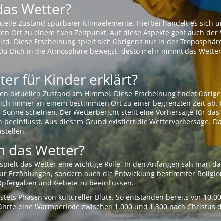
das Wetter?
aktuelle Zustand spürbarer Klimaelemente. Hierbei handelt es sich
Ort zu einem fixen Zeitpunkt. Auf diese Aspekte geht auch der W
rd. Diese Erscheinung spielt sich übrigens nur in der Troposphäre
Du Dich in die Atmosphäre bewegst, desto mehr nimmt das Wetter
er für Kinder erklärt?
en aktuellen Zustand am Himmel. Diese Erscheinung findet übrige
 sich immer an einem bestimmten Ort zu einer begrenzten Zeit ab. 
e Sonne scheinen. Der Wetterbericht stellt eine Vorhersage für d
en beeinflusst. Aus diesem Grund existiert die Wettervorhersage. D
stellen.
 das Wetter?
pielt das Wetter eine wichtige Rolle. In den Anfängen sah man da
 nur Erzählungen, sondern auch die Entwicklung bestimmter Relig
pfergaben und Gebete zu beeinflussen.
tets Phasen von kultureller Blüte. So entstanden bereits vor 10.
r führte eine Warmperiode zwischen 1.000 und 1.300 nach Christus