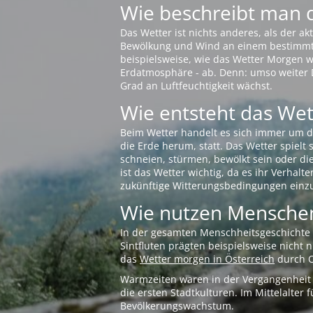
Wie beschreibt man 
Das Wetter ist nichts anderes, als der 
Bewölkung und Wind an einem bestimmten 
beispielsweise, wie das Wetter Morgen wi
Erdatmosphäre - ab. Denn: umso weiter 
Grad an Luftfeuchtigkeit wächst.
Wie entsteht das Wett
Beim Wetter handelt es sich immer um d
die Erde herum, statt. Das Wetter spielt
schneien, stürmen, bewölkt sein oder di
ist das Wetter wichtig, da es ihr Verhalt
zukünftige Witterungsbedingungen einzu
Wie nutzen Menschen
In der gesamten Menschheitsgeschichte s
Sintfluten prägten beispielsweise nicht
das
Wetter morgen in Österreich
durch O
Warmzeiten waren in der Vergangenheit s
die ersten Stadtkulturen. Im Mittelalte
Bevölkerungswachstum.