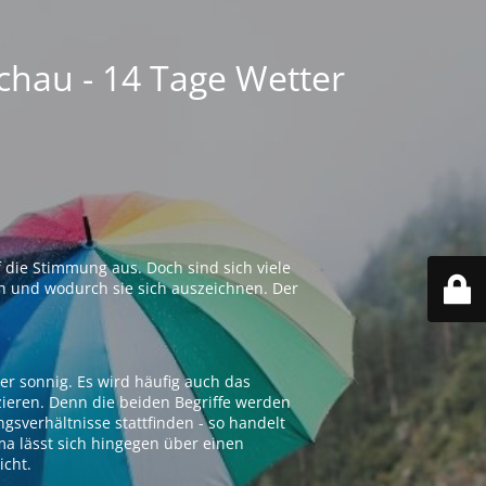
chau - 14 Tage Wetter
 die Stimmung aus. Doch sind sich viele
n und wodurch sie sich auszeichnen. Der
er sonnig. Es wird häufig auch das
zieren. Denn die beiden Begriffe werden
ngsverhältnisse stattfinden - so handelt
ima lässt sich hingegen über einen
icht.