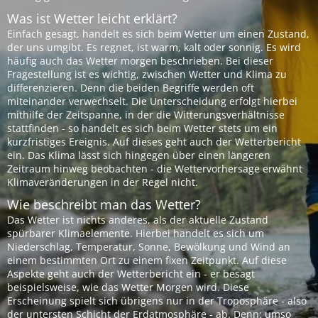
Was ist Wetter leicht erklärt?
Einfach gesagt, handelt es sich beim Wetter um einen Zustand,
der uns umgibt. Es regnet, ist warm, kalt oder sonnig. Es wird
häufig auch das Wetter morgen beschrieben. Bei dieser
Fragestellung ist es wichtig, zwischen Wetter und Klima zu
differenzieren. Denn die beiden Begriffe werden oft
miteinander verwechselt. Die Unterscheidung erfolgt hierbei
mithilfe der Zeitspanne, in der die Witterungsverhältnisse
stattfinden - so handelt es sich beim Wetter stets um ein
kurzfristiges Ereignis. Auf dieses geht auch der Wetterbericht
ein. Das Klima lässt sich hingegen über einen längeren
Zeitraum hinweg beobachten - die Wettervorhersage erwähnt
Klimaveränderungen in der Regel nicht.
Wie beschreibt man das Wetter?
Das Wetter ist nichts anderes, als der aktuelle Zustand
spürbarer Klimaelemente. Hierbei handelt es sich um
Niederschlag, Temperatur, Sonne, Bewölkung und Wind an
einem bestimmten Ort zu einem fixen Zeitpunkt. Auf diese
Aspekte geht auch der Wetterbericht ein - er besagt
beispielsweise, wie das Wetter Morgen wird. Diese
Erscheinung spielt sich übrigens nur in der Troposphäre - also
der untersten Schicht der Erdatmosphäre - ab. Denn: umso