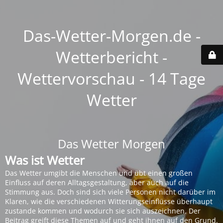
Das-Wetter-Morgen.de -
Wetterbericht -
Wettervorschau - 14 Tage
Wetter
Das Wetter Morgen
Was ist Wetter
Das Wetter umgibt die Menschen und übt einen großen
Einfluss auf deren Alltagsgestaltung, aber auch auf die
Stimmung aus. Doch sind sich viele Personen nicht darüber im
Klaren, wie die verschiedenen Witterungseinflüsse überhaupt
zustande kommen und wodurch sie sich auszeichnen. Der
Beitrag greift diese Themen auf und geht ihnen auf den Grund.