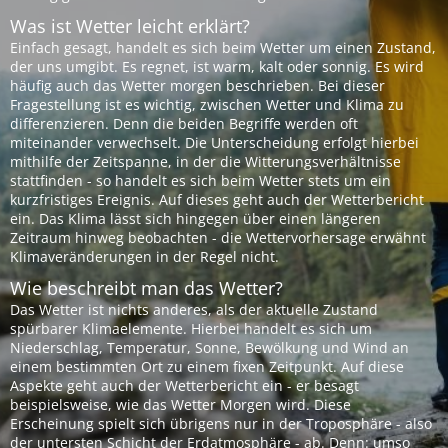
Was ist Wetter leicht erklärt?
Einfach gesagt, handelt es sich beim Wetter um einen Zustand,
der uns umgibt. Es regnet, ist warm, kalt oder sonnig. Es wird
häufig auch das Wetter morgen beschrieben. Bei dieser
Fragestellung ist es wichtig, zwischen Wetter und Klima zu
differenzieren. Denn die beiden Begriffe werden oft
miteinander verwechselt. Die Unterscheidung erfolgt hierbei
mithilfe der Zeitspanne, in der die Witterungsverhältnisse
stattfinden - so handelt es sich beim Wetter stets um ein
kurzfristiges Ereignis. Auf dieses geht auch der Wetterbericht
ein. Das Klima lässt sich hingegen über einen längeren
Zeitraum hinweg beobachten - die Wettervorhersage erwähnt
Klimaveränderungen in der Regel nicht.
Wie beschreibt man das Wetter?
Das Wetter ist nichts anderes, als der aktuelle Zustand
spürbarer Klimaelemente. Hierbei handelt es sich um
Niederschlag, Temperatur, Sonne, Bewölkung und Wind an
einem bestimmten Ort zu einem fixen Zeitpunkt. Auf diese
Aspekte geht auch der Wetterbericht ein - er besagt
beispielsweise, wie das Wetter Morgen wird. Diese
Erscheinung spielt sich übrigens nur in der Troposphäre - also
der untersten Schicht der Erdatmosphäre - ab. Denn: umso