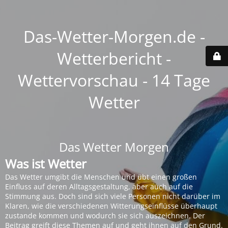
Das-Wetter-Morgen.de -
Wetterbericht -
Wettervorschau - 14 Tage
Wetter
Das Wetter Morgen
Was ist Wetter
Das Wetter umgibt die Menschen und übt einen großen
Einfluss auf deren Alltagsgestaltung, aber auch auf die
Stimmung aus. Doch sind sich viele Personen nicht darüber im
Klaren, wie die verschiedenen Witterungseinflüsse überhaupt
zustande kommen und wodurch sie sich auszeichnen. Der
Beitrag greift diese Themen auf und geht ihnen auf den Grund.