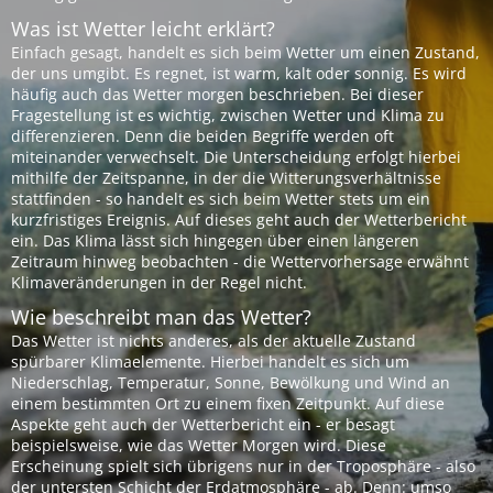
Was ist Wetter leicht erklärt?
Einfach gesagt, handelt es sich beim Wetter um einen Zustand,
der uns umgibt. Es regnet, ist warm, kalt oder sonnig. Es wird
häufig auch das Wetter morgen beschrieben. Bei dieser
Fragestellung ist es wichtig, zwischen Wetter und Klima zu
differenzieren. Denn die beiden Begriffe werden oft
miteinander verwechselt. Die Unterscheidung erfolgt hierbei
mithilfe der Zeitspanne, in der die Witterungsverhältnisse
stattfinden - so handelt es sich beim Wetter stets um ein
kurzfristiges Ereignis. Auf dieses geht auch der Wetterbericht
ein. Das Klima lässt sich hingegen über einen längeren
Zeitraum hinweg beobachten - die Wettervorhersage erwähnt
Klimaveränderungen in der Regel nicht.
Wie beschreibt man das Wetter?
Das Wetter ist nichts anderes, als der aktuelle Zustand
spürbarer Klimaelemente. Hierbei handelt es sich um
Niederschlag, Temperatur, Sonne, Bewölkung und Wind an
einem bestimmten Ort zu einem fixen Zeitpunkt. Auf diese
Aspekte geht auch der Wetterbericht ein - er besagt
beispielsweise, wie das Wetter Morgen wird. Diese
Erscheinung spielt sich übrigens nur in der Troposphäre - also
der untersten Schicht der Erdatmosphäre - ab. Denn: umso