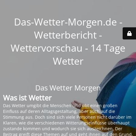
Das-Wetter-Morgen.de -
Wetterbericht -
Wettervorschau - 14 Tage
Wetter
Das Wetter Morgen
Was ist Wetter
Das Wetter umgibt die Menschen und übt einen großen
Einfluss auf deren Alltagsgestaltung, aber auch auf die
Stimmung aus. Doch sind sich viele Personen nicht darüber im
Klaren, wie die verschiedenen Witterungseinflüsse überhaupt
zustande kommen und wodurch sie sich auszeichnen. Der
Beitrag greift diese Themen auf und geht ihnen auf den Grund.