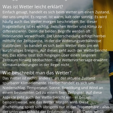
Was ist Wetter leicht erklärt?
Einfach gesagt, handelt es sich beim Wetter um einen Zustand,
der uns umgibt. Es regnet, ist warm, kalt oder sonnig. Es wird
häufig auch das Wetter morgen beschrieben. Bei dieser
Fragestellung ist es wichtig, zwischen Wetter und Klima zu
differenzieren. Denn die beiden Begriffe werden oft
miteinander verwechselt. Die Unterscheidung erfolgt hierbei
mithilfe der Zeitspanne, in der die Witterungsverhältnisse
stattfinden - so handelt es sich beim Wetter stets um ein
kurzfristiges Ereignis. Auf dieses geht auch der Wetterbericht
ein. Das Klima lässt sich hingegen über einen längeren
Zeitraum hinweg beobachten - die Wettervorhersage erwähnt
Klimaveränderungen in der Regel nicht.
Wie beschreibt man das Wetter?
Das Wetter ist nichts anderes, als der aktuelle Zustand
spürbarer Klimaelemente. Hierbei handelt es sich um
Niederschlag, Temperatur, Sonne, Bewölkung und Wind an
einem bestimmten Ort zu einem fixen Zeitpunkt. Auf diese
Aspekte geht auch der Wetterbericht ein - er besagt
beispielsweise, wie das Wetter Morgen wird. Diese
Erscheinung spielt sich übrigens nur in der Troposphäre - also
der untersten Schicht der Erdatmosphäre - ab. Denn: umso