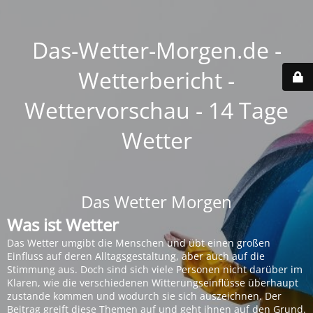
Das-Wetter-Morgen.de -
Wetterbericht -
Wettervorschau - 14 Tage
Wetter
Das Wetter Morgen
Was ist Wetter
Das Wetter umgibt die Menschen und übt einen großen
Einfluss auf deren Alltagsgestaltung, aber auch auf die
Stimmung aus. Doch sind sich viele Personen nicht darüber im
Klaren, wie die verschiedenen Witterungseinflüsse überhaupt
zustande kommen und wodurch sie sich auszeichnen. Der
Beitrag greift diese Themen auf und geht ihnen auf den Grund.