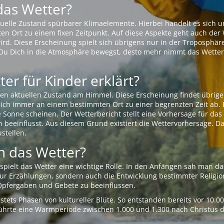
das Wetter?
aktuelle Zustand spürbarer Klimaelemente. Hierbei handelt es sich
Ort zu einem fixen Zeitpunkt. Auf diese Aspekte geht auch der W
rd. Diese Erscheinung spielt sich übrigens nur in der Troposphäre
Du Dich in die Atmosphäre bewegst, desto mehr nimmt das Wetter
er für Kinder erklärt?
en aktuellen Zustand am Himmel. Diese Erscheinung findet übrige
 sich immer an einem bestimmten Ort zu einer begrenzten Zeit ab. 
e Sonne scheinen. Der Wetterbericht stellt eine Vorhersage für d
en beeinflusst. Aus diesem Grund existiert die Wettervorhersage. D
stellen.
 das Wetter?
pielt das Wetter eine wichtige Rolle. In den Anfängen sah man da
 nur Erzählungen, sondern auch die Entwicklung bestimmter Relig
pfergaben und Gebete zu beeinflussen.
tets Phasen von kultureller Blüte. So entstanden bereits vor 10.
r führte eine Warmperiode zwischen 1.000 und 1.300 nach Christus