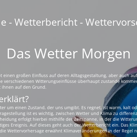
 - Wetterbericht - Wettervors
Das Wetter Morgen
einen großen Einfluss auf deren Alltagsgestaltung, aber auch auf
die verschiedenen Witterungseinflüsse überhaupt zustande komme
t ihnen auf den Grund.
erklärt?
ter um einen Zustand, der uns umgibt. Es regnet, ist warm, kalt od
agestellung ist es wichtig, zwischen Wetter und Klima zu differen
eidung erfolgt hierbei mithilfe der Zeitspanne, in der die Witteru
tiges Ereignis. Auf dieses geht auch der Wetterbericht ein. Das Kl
die Wettervorhersage erwähnt Klimaveränderungen in der Regel n