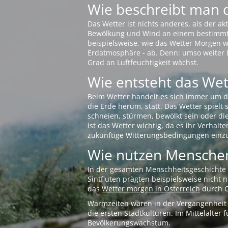
Wie beschreibt man 
Das Wetter ist nichts anderes, als der 
Bewölkung und Wind an einem bestimmten 
beispielsweise, wie das Wetter Morgen wi
Erdatmosphäre - ab. Denn: umso weiter 
Grad an Luftfeuchtigkeit wächst.
Wie entsteht das Wett
Beim Wetter handelt es sich immer um d
die Erde herum, statt. Das Wetter spielt
schneien, stürmen, bewölkt sein oder di
ist das Wetter wichtig, da es ihr Verhalt
zukünftige Witterungsbedingungen einzu
Wie nutzen Menschen
In der gesamten Menschheitsgeschichte s
Sintfluten prägten beispielsweise nicht
das
Wetter morgen in Österreich
durch O
Warmzeiten waren in der Vergangenheit s
die ersten Stadtkulturen. Im Mittelalte
Bevölkerungswachstum.