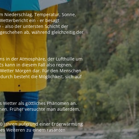
 um Niederschlag, Temperatur, Sonne,
etterbericht ein - er besagt
 - also der untersten Schicht der
geschehen ab, während gleichzeitig der
ns in der Atmosphäre, der Lufthülle um
Es kann in diesem Fall also regnen,
as Wetter Morgen dar. Für den Menschen
adurch besteht die Möglichkeit, sich auf
s Wetter als göttliches Phänomen an.
ionen. Früher versuchte man außerdem,
000 Jahren aufgrund einer Erderwärmung
 des Weiteren zu einem rasanten