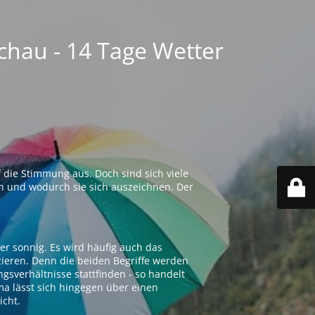
chau - 14 Tage Wetter
 die Stimmung aus. Doch sind sich viele
n und wodurch sie sich auszeichnen. Der
er sonnig. Es wird häufig auch das
zieren. Denn die beiden Begriffe werden
ngsverhältnisse stattfinden - so handelt
ima lässt sich hingegen über einen
icht.