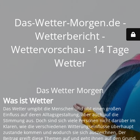
Das-Wetter-Morgen.de -
Wetterbericht -
Wettervorschau - 14 Tage
Wetter
Das Wetter Morgen
Was ist Wetter
Das Wetter umgibt die Menschen und übt einen großen
Einfluss auf deren Alltagsgestaltung, aber auch auf die
Stimmung aus. Doch sind sich viele Personen nicht darüber im
Klaren, wie die verschiedenen Witterungseinflüsse überhaupt
zustande kommen und wodurch sie sich auszeichnen. Der
Beitrag greift diese Themen auf und geht ihnen auf den Grund.