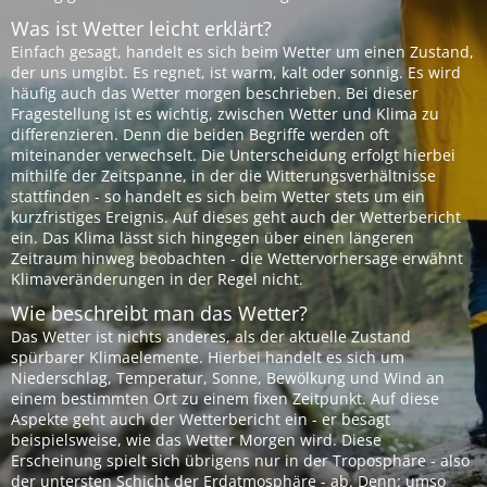
Was ist Wetter leicht erklärt?
Einfach gesagt, handelt es sich beim Wetter um einen Zustand,
der uns umgibt. Es regnet, ist warm, kalt oder sonnig. Es wird
häufig auch das Wetter morgen beschrieben. Bei dieser
Fragestellung ist es wichtig, zwischen Wetter und Klima zu
differenzieren. Denn die beiden Begriffe werden oft
miteinander verwechselt. Die Unterscheidung erfolgt hierbei
mithilfe der Zeitspanne, in der die Witterungsverhältnisse
stattfinden - so handelt es sich beim Wetter stets um ein
kurzfristiges Ereignis. Auf dieses geht auch der Wetterbericht
ein. Das Klima lässt sich hingegen über einen längeren
Zeitraum hinweg beobachten - die Wettervorhersage erwähnt
Klimaveränderungen in der Regel nicht.
Wie beschreibt man das Wetter?
Das Wetter ist nichts anderes, als der aktuelle Zustand
spürbarer Klimaelemente. Hierbei handelt es sich um
Niederschlag, Temperatur, Sonne, Bewölkung und Wind an
einem bestimmten Ort zu einem fixen Zeitpunkt. Auf diese
Aspekte geht auch der Wetterbericht ein - er besagt
beispielsweise, wie das Wetter Morgen wird. Diese
Erscheinung spielt sich übrigens nur in der Troposphäre - also
der untersten Schicht der Erdatmosphäre - ab. Denn: umso