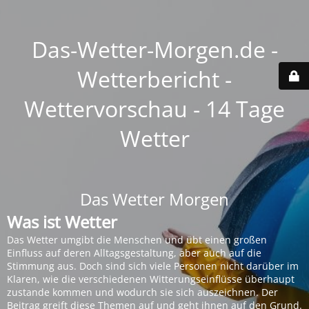
Das-Wetter-Morgen.de -
Wetterbericht -
Wettervorschau - 14 Tage
Wetter
Das Wetter Morgen
Was ist Wetter
Das Wetter umgibt die Menschen und übt einen großen
Einfluss auf deren Alltagsgestaltung, aber auch auf die
Stimmung aus. Doch sind sich viele Personen nicht darüber im
Klaren, wie die verschiedenen Witterungseinflüsse überhaupt
zustande kommen und wodurch sie sich auszeichnen. Der
Beitrag greift diese Themen auf und geht ihnen auf den Grund.