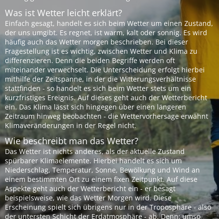
Was ist Wetter leicht erklärt?
Einfach gesagt, handelt es sich beim Wetter um einen Zustand,
der uns umgibt. Es regnet, ist warm, kalt oder sonnig. Es wird
häufig auch das Wetter morgen beschrieben. Bei dieser
Fragestellung ist es wichtig, zwischen Wetter und Klima zu
differenzieren. Denn die beiden Begriffe werden oft
miteinander verwechselt. Die Unterscheidung erfolgt hierbei
mithilfe der Zeitspanne, in der die Witterungsverhältnisse
stattfinden - so handelt es sich beim Wetter stets um ein
kurzfristiges Ereignis. Auf dieses geht auch der Wetterbericht
ein. Das Klima lässt sich hingegen über einen längeren
Zeitraum hinweg beobachten - die Wettervorhersage erwähnt
Klimaveränderungen in der Regel nicht.
Wie beschreibt man das Wetter?
Das Wetter ist nichts anderes, als der aktuelle Zustand
spürbarer Klimaelemente. Hierbei handelt es sich um
Niederschlag, Temperatur, Sonne, Bewölkung und Wind an
einem bestimmten Ort zu einem fixen Zeitpunkt. Auf diese
Aspekte geht auch der Wetterbericht ein - er besagt
beispielsweise, wie das Wetter Morgen wird. Diese
Erscheinung spielt sich übrigens nur in der Troposphäre - also
der untersten Schicht der Erdatmosphäre - ab. Denn: umso