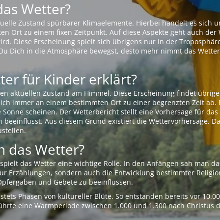
das Wetter?
aktuelle Zustand spürbarer Klimaelemente. Hierbei handelt es sich
Ort zu einem fixen Zeitpunkt. Auf diese Aspekte geht auch der W
rd. Diese Erscheinung spielt sich übrigens nur in der Troposphäre
Du Dich in die Atmosphäre bewegst, desto mehr nimmt das Wetter
er für Kinder erklärt?
en aktuellen Zustand am Himmel. Diese Erscheinung findet übrige
 sich immer an einem bestimmten Ort zu einer begrenzten Zeit ab. 
e Sonne scheinen. Der Wetterbericht stellt eine Vorhersage für d
en beeinflusst. Aus diesem Grund existiert die Wettervorhersage. D
stellen.
 das Wetter?
pielt das Wetter eine wichtige Rolle. In den Anfängen sah man da
 nur Erzählungen, sondern auch die Entwicklung bestimmter Relig
pfergaben und Gebete zu beeinflussen.
tets Phasen von kultureller Blüte. So entstanden bereits vor 10.
r führte eine Warmperiode zwischen 1.000 und 1.300 nach Christus