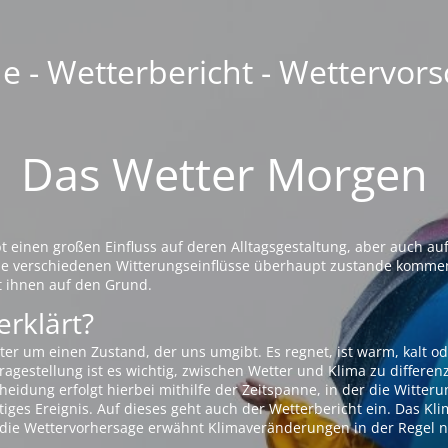
 - Wetterbericht - Wettervors
Das Wetter Morgen
einen großen Einfluss auf deren Alltagsgestaltung, aber auch auf
die verschiedenen Witterungseinflüsse überhaupt zustande komme
t ihnen auf den Grund.
erklärt?
ter um einen Zustand, der uns umgibt. Es regnet, ist warm, kalt od
agestellung ist es wichtig, zwischen Wetter und Klima zu differen
eidung erfolgt hierbei mithilfe der Zeitspanne, in der die Witteru
tiges Ereignis. Auf dieses geht auch der Wetterbericht ein. Das Kl
die Wettervorhersage erwähnt Klimaveränderungen in der Regel n