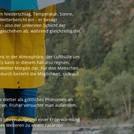
 um Niederschlag, Temperatur, Sonne,
etterbericht ein - er besagt
 - also der untersten Schicht der
geschehen ab, während gleichzeitig der
ns in der Atmosphäre, der Lufthülle um
Es kann in diesem Fall also regnen,
as Wetter Morgen dar. Für den Menschen
adurch besteht die Möglichkeit, sich auf
s Wetter als göttliches Phänomen an.
ionen. Früher versuchte man außerdem,
000 Jahren aufgrund einer Erderwärmung
 des Weiteren zu einem rasanten