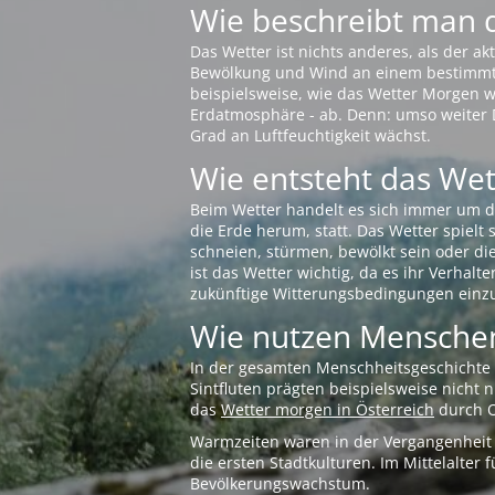
Wie beschreibt man 
Das Wetter ist nichts anderes, als der 
Bewölkung und Wind an einem bestimmten 
beispielsweise, wie das Wetter Morgen wi
Erdatmosphäre - ab. Denn: umso weiter 
Grad an Luftfeuchtigkeit wächst.
Wie entsteht das Wett
Beim Wetter handelt es sich immer um d
die Erde herum, statt. Das Wetter spielt
schneien, stürmen, bewölkt sein oder di
ist das Wetter wichtig, da es ihr Verhalt
zukünftige Witterungsbedingungen einzu
Wie nutzen Menschen
In der gesamten Menschheitsgeschichte s
Sintfluten prägten beispielsweise nicht
das
Wetter morgen in Österreich
durch O
Warmzeiten waren in der Vergangenheit s
die ersten Stadtkulturen. Im Mittelalte
Bevölkerungswachstum.