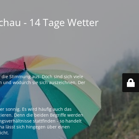
chau - 14 Tage Wetter
 die Stimmung aus. Doch sind sich viele
n und wodurch sie sich auszeichnen. Der
er sonnig. Es wird häufig auch das
zieren. Denn die beiden Begriffe werden
ngsverhältnisse stattfinden - so handelt
ima lässt sich hingegen über einen
icht.