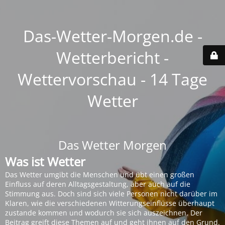
Das-Wetter-Morgen.de -
Wetterbericht -
Wettervorschau - 14 Tage
Wetter
Das Wetter Morgen
Was ist Wetter
Das Wetter umgibt die Menschen und übt einen großen
Einfluss auf deren Alltagsgestaltung, aber auch auf die
Stimmung aus. Doch sind sich viele Personen nicht darüber im
Klaren, wie die verschiedenen Witterungseinflüsse überhaupt
zustande kommen und wodurch sie sich auszeichnen. Der
Beitrag greift diese Themen auf und geht ihnen auf den Grund.