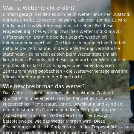
Was ist Wetter leicht erklärt?
Einfach gesagt, handelt es sich beim Wetter um einen Zustand,
der uns umgibt. Es regnet, ist warm, kalt oder sonnig. Es wird
häufig auch das Wetter morgen beschrieben. Bei dieser
Fragestellung ist es wichtig, zwischen Wetter und Klima zu
differenzieren. Denn die beiden Begriffe werden oft
miteinander verwechselt. Die Unterscheidung erfolgt hierbei
mithilfe der Zeitspanne, in der die Witterungsverhältnisse
stattfinden - so handelt es sich beim Wetter stets um ein
kurzfristiges Ereignis. Auf dieses geht auch der Wetterbericht
ein. Das Klima lässt sich hingegen über einen längeren
Zeitraum hinweg beobachten - die Wettervorhersage erwähnt
Klimaveränderungen in der Regel nicht.
Wie beschreibt man das Wetter?
Das Wetter ist nichts anderes, als der aktuelle Zustand
spürbarer Klimaelemente. Hierbei handelt es sich um
Niederschlag, Temperatur, Sonne, Bewölkung und Wind an
einem bestimmten Ort zu einem fixen Zeitpunkt. Auf diese
Aspekte geht auch der Wetterbericht ein - er besagt
beispielsweise, wie das Wetter Morgen wird. Diese
Erscheinung spielt sich übrigens nur in der Troposphäre - also
der untersten Schicht der Erdatmosphäre - ab. Denn: umso