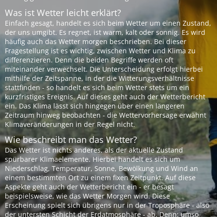
Was ist Wetter leicht erklärt?
Einfach gesagt, handelt es sich beim Wetter um einen Zustand,
der uns umgibt. Es regnet, ist warm, kalt oder sonnig. Es wird
häufig auch das Wetter morgen beschrieben. Bei dieser
Fragestellung ist es wichtig, zwischen Wetter und Klima zu
differenzieren. Denn die beiden Begriffe werden oft
miteinander verwechselt. Die Unterscheidung erfolgt hierbei
mithilfe der Zeitspanne, in der die Witterungsverhältnisse
stattfinden - so handelt es sich beim Wetter stets um ein
kurzfristiges Ereignis. Auf dieses geht auch der Wetterbericht
ein. Das Klima lässt sich hingegen über einen längeren
Zeitraum hinweg beobachten - die Wettervorhersage erwähnt
Klimaveränderungen in der Regel nicht.
Wie beschreibt man das Wetter?
Das Wetter ist nichts anderes, als der aktuelle Zustand
spürbarer Klimaelemente. Hierbei handelt es sich um
Niederschlag, Temperatur, Sonne, Bewölkung und Wind an
einem bestimmten Ort zu einem fixen Zeitpunkt. Auf diese
Aspekte geht auch der Wetterbericht ein - er besagt
beispielsweise, wie das Wetter Morgen wird. Diese
Erscheinung spielt sich übrigens nur in der Troposphäre - also
der untersten Schicht der Erdatmosphäre - ab. Denn: umso