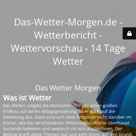
Das-Wetter-Morgen.de -
Wetterbericht -
Wettervorschau - 14 Tage
Wetter
Das Wetter Morgen
Was ist Wetter
Das Wetter umgibt die Menschen und übt einen großen
Einfluss auf deren Alltagsgestaltung, aber auch auf die
Stimmung aus. Doch sind sich viele Personen nicht darüber im
Klaren, wie die verschiedenen Witterungseinflüsse überhaupt
zustande kommen und wodurch sie sich auszeichnen. Der
Beitrag greift diese Themen auf und geht ihnen auf den Grund.