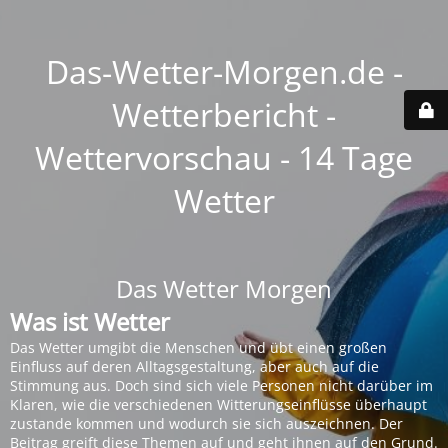
Das-Wetter-Morgen.de -
Wetterbericht -
Wettervorschau - 14 Tage
Wetter
Das Wetter Morgen
Was ist Wetter
Das Wetter umgibt die Menschen und übt einen großen
Einfluss auf deren Alltagsgestaltung, aber auch auf die
Stimmung aus. Doch sind sich viele Personen nicht darüber im
Klaren, wie die verschiedenen Witterungseinflüsse überhaupt
zustande kommen und wodurch sie sich auszeichnen. Der
Beitrag greift diese Themen auf und geht ihnen auf den Grund.