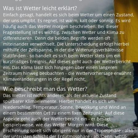
Was ist Wetter leicht erklärt?
Einfach gesagt, handelt es sich beim Wetter um einen Zustand,
der uns umgibt. Es regnet, ist warm, kalt oder sonnig. Es wird
häufig auch das Wetter morgen beschrieben. Bei dieser
Fragestellung ist es wichtig, zwischen Wetter und Klima zu
differenzieren. Denn die beiden Begriffe werden oft
miteinander verwechselt. Die Unterscheidung erfolgt hierbei
mithilfe der Zeitspanne, in der die Witterungsverhältnisse
stattfinden - so handelt es sich beim Wetter stets um ein
kurzfristiges Ereignis. Auf dieses geht auch der Wetterbericht
ein. Das Klima lässt sich hingegen über einen längeren
Zeitraum hinweg beobachten - die Wettervorhersage erwähnt
Klimaveränderungen in der Regel nicht.
Wie beschreibt man das Wetter?
Das Wetter ist nichts anderes, als der aktuelle Zustand
spürbarer Klimaelemente. Hierbei handelt es sich um
Niederschlag, Temperatur, Sonne, Bewölkung und Wind an
einem bestimmten Ort zu einem fixen Zeitpunkt. Auf diese
Aspekte geht auch der Wetterbericht ein - er besagt
beispielsweise, wie das Wetter Morgen wird. Diese
Erscheinung spielt sich übrigens nur in der Troposphäre - also
der untersten Schicht der Erdatmosphäre - ab. Denn: umso